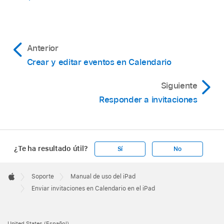
Anterior
Crear y editar eventos en Calendario
Siguiente
Responder a invitaciones
¿Te ha resultado útil?
Sí
No
Apple
Footer

Soporte
Manual de uso del iPad
Apple
Enviar invitaciones en Calendario en el iPad
United States (Español)