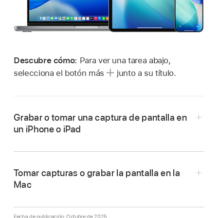
Descubre cómo:
Para ver una tarea abajo,
selecciona el botón más
junto a su título.
Grabar o tomar una captura de pantalla en
un iPhone o iPad
Realiza una de las siguientes operaciones:
Tomar capturas o grabar la pantalla en la
En un iPhone o iPad con
Face ID
:
presiona
Mac
al mismo tiempo el botón lateral y el botón
para subir el volumen y luego suéltalos.
Presiona Mayúsculas + Comando + 5 para abrir
la app Captura de Pantalla y mostrar las
Fecha de publicación: Octubre de 2025