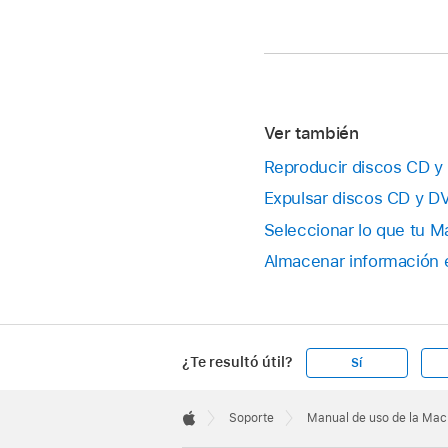
Ver también
Reproducir discos CD y
Expulsar discos CD y D
Seleccionar lo que tu 
Almacenar información 
¿Te resultó útil?
Sí
Apple
Footer

Soporte
Manual de uso de la Mac
Apple