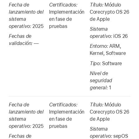
Fecha de
Certificados:
Título:
Módulo
lanzamiento del
Implementación
Corecrypto OS 26
sistema
en fase de
de Apple
operativo:
2025
pruebas
Sistema
Fechas de
operativo:
iOS 26
validación:
—
Entorno:
ARM,
Kernel, Software
Tipo:
Software
Nivel de
seguridad
general:
1
Fecha de
Certificados:
Título:
Módulo
lanzamiento del
Implementación
Corecrypto OS 26
sistema
en fase de
de Apple
operativo:
2025
pruebas
Sistema
Fechas de
operativo:
sepOS