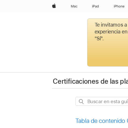
Apple
Mac
iPad
iPhone
Te invitamos a
experiencia en
"Sí".
Certificaciones de las p
Buscar
en
esta
Tabla de contenido
guía