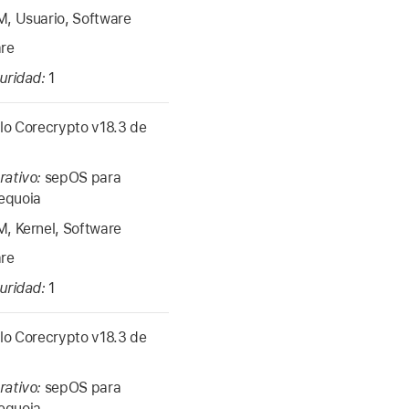
, Usuario, Software
re
guridad:
1
o Corecrypto v18.3 de
rativo:
sepOS para
equoia
, Kernel, Software
re
guridad:
1
o Corecrypto v18.3 de
rativo:
sepOS para
equoia