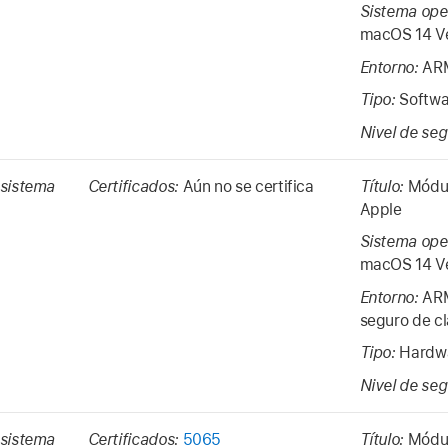
Sistema ope
macOS 14
V
Entorno:
ARM
Tipo:
Softwa
Nivel de se
 sistema
Certificados:
Aún no se certifica
Título:
Módul
Apple
Sistema ope
macOS 14
V
Entorno:
ARM
seguro de c
Tipo:
Hardwa
Nivel de se
 sistema
Certificados:
5065
Título:
Módul