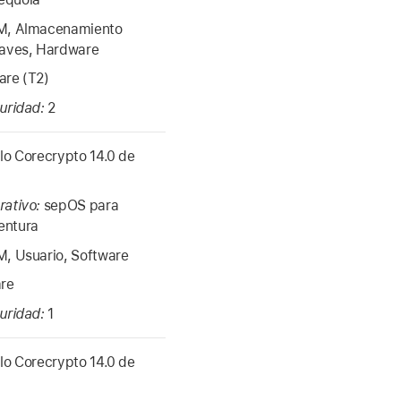
, Almacenamiento
laves, Hardware
re (T2)
guridad:
2
o Corecrypto 14.0 de
rativo:
sepOS para
entura
, Usuario, Software
re
guridad:
1
o Corecrypto 14.0 de