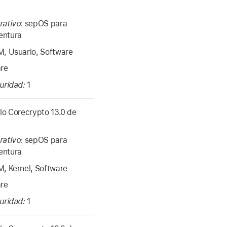
rativo:
sepOS para
entura
, Usuario, Software
re
guridad:
1
o Corecrypto 13.0 de
rativo:
sepOS para
entura
, Kernel, Software
re
guridad:
1