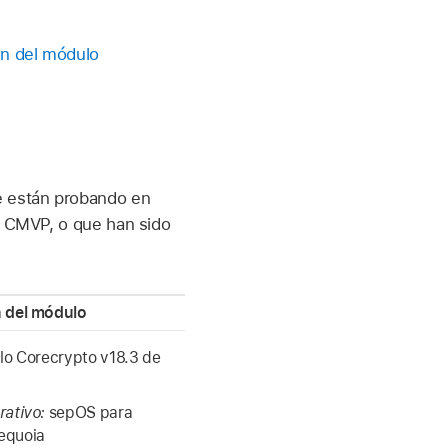
ón del módulo
e están probando en
la CMVP, o que han sido
 del módulo
o Corecrypto v18.3 de
rativo:
sepOS para
equoia