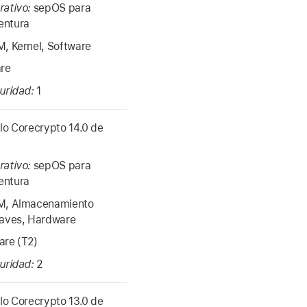
rativo:
sepOS para
entura
, Kernel, Software
re
guridad:
1
o Corecrypto 14.0 de
rativo:
sepOS para
entura
, Almacenamiento
laves, Hardware
re (T2)
guridad:
2
o Corecrypto 13.0 de