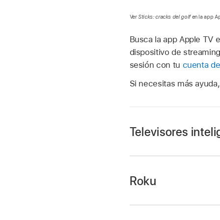
Ver
Sticks: cracks del golf
en la app A
Busca la app Apple TV en 
dispositivo de streaming
sesión con tu
cuenta de
Si necesitas más ayuda, 
Televisores intel
Roku
Nota:
En la pantalla de in