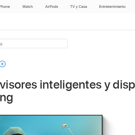
iPhone
Watch
AirPods
TV y Casa
Entretenimiento
visores inteligentes y dis
ing