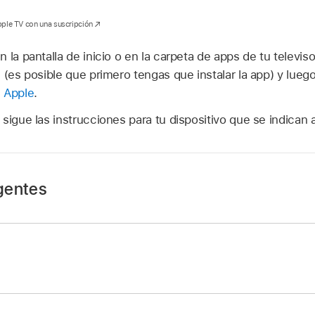
pple TV con una suscripción
la pantalla de inicio o en la carpeta de apps de tu televiso
 (es posible que primero tengas que instalar la app) y luego 
 Apple
.
sigue las instrucciones para tu dispositivo que se indican 
igentes
icio de Roku, selecciona “Buscar canales”.