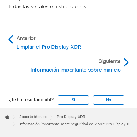
todas las señales e instrucciones.
Anterior
Limpiar el Pro Display XDR
Siguiente
Información importante sobre manejo
¿Te ha resultado útil?
Sí
No
Apple
Footer

Soporte técnico
Pro Display XDR
Apple
Información importante sobre seguridad del Apple Pro Display XDR