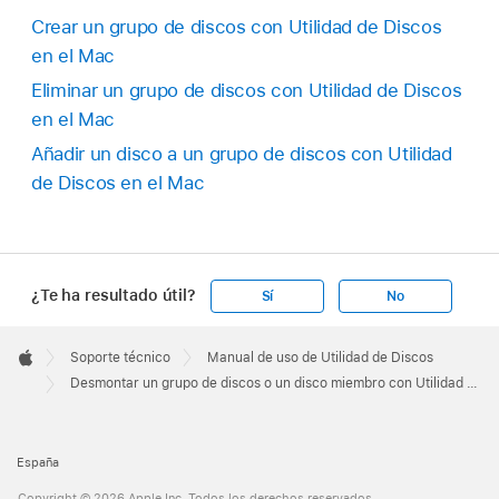
Crear un grupo de discos con Utilidad de Discos
en el Mac
Eliminar un grupo de discos con Utilidad de Discos
en el Mac
Añadir un disco a un grupo de discos con Utilidad
de Discos en el Mac
¿Te ha resultado útil?
Sí
No
Apple
Footer

Soporte técnico
Manual de uso de Utilidad de Discos
Apple
Desmontar un grupo de discos o un disco miembro con Utilidad de Discos en el Mac
España
Copyright © 2026 Apple Inc. Todos los derechos reservados.