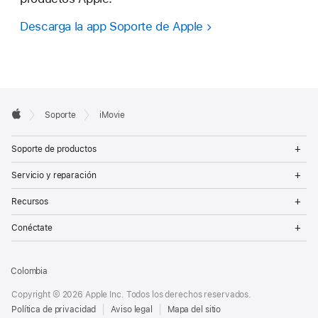
Descarga la app Soporte de Apple
Apple
Soporte
iMovie
Footer
Apple
Op
Soporte de productos
Me
Op
Servicio y reparación
Me
Op
Recursos
Me
Op
Conéctate
Me
Colombia
Copyright © 2026 Apple Inc. Todos los derechos reservados.
Política de privacidad
Aviso legal
Mapa del sitio