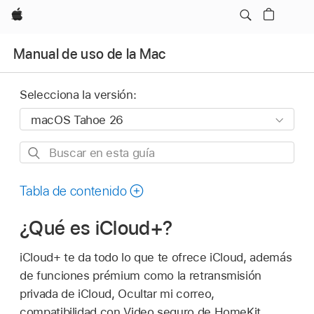
Apple
Manual de uso de la Mac
Selecciona la versión:
Buscar
en
esta
Tabla de contenido
guía
¿Qué es iCloud+?
iCloud+ te da todo lo que te ofrece iCloud, además
de funciones prémium como la retransmisión
privada de iCloud, Ocultar mi correo,
compatibilidad con Video seguro de HomeKit,