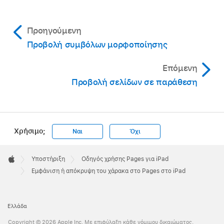
Προηγούμενη
Προβολή συμβόλων μορφοποίησης
Επόμενη
Προβολή σελίδων σε παράθεση
Χρήσιμο;
Ναι
Όχι
Apple
Footer

Υποστήριξη
Οδηγός χρήσης Pages για iPad
Apple
Εμφάνιση ή απόκρυψη του χάρακα στο Pages στο iPad
Ελλάδα
Copyright © 2026 Apple Inc. Με επιφύλαξη κάθε νόμιμου δικαιώματος.