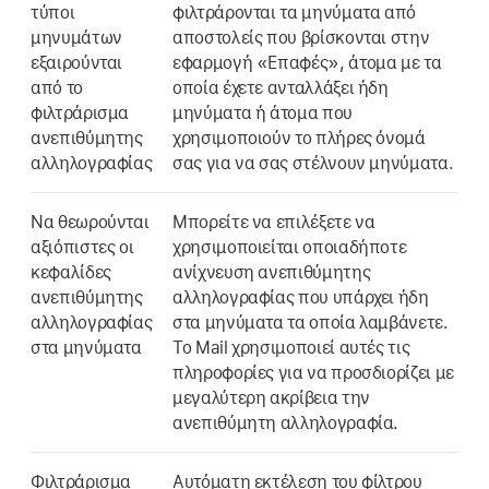
τύποι
φιλτράρονται τα μηνύματα από
μηνυμάτων
αποστολείς που βρίσκονται στην
εξαιρούνται
εφαρμογή «Επαφές», άτομα με τα
από το
οποία έχετε ανταλλάξει ήδη
φιλτράρισμα
μηνύματα ή άτομα που
ανεπιθύμητης
χρησιμοποιούν το πλήρες όνομά
αλληλογραφίας
σας για να σας στέλνουν μηνύματα.
Να θεωρούνται
Μπορείτε να επιλέξετε να
αξιόπιστες οι
χρησιμοποιείται οποιαδήποτε
κεφαλίδες
ανίχνευση ανεπιθύμητης
ανεπιθύμητης
αλληλογραφίας που υπάρχει ήδη
αλληλογραφίας
στα μηνύματα τα οποία λαμβάνετε.
στα μηνύματα
Το Mail χρησιμοποιεί αυτές τις
πληροφορίες για να προσδιορίζει με
μεγαλύτερη ακρίβεια την
ανεπιθύμητη αλληλογραφία.
Φιλτράρισμα
Αυτόματη εκτέλεση του φίλτρου