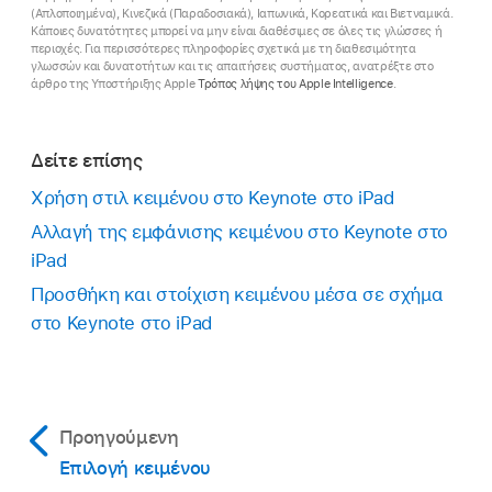
Προστίθεται ένα πλαίσιο κειμένου στο σλάιντ
(Απλοποιημένα), Κινεζικά (Παραδοσιακά), Ιαπωνικά, Κορεατικά και Βιετναμικά.
(μπορείτε να αλλάξετε την εμφάνιση του
Κάποιες δυνατότητες μπορεί να μην είναι διαθέσιμες σε όλες τις γλώσσες ή
περιοχές. Για περισσότερες πληροφορίες σχετικά με τη διαθεσιμότητα
κειμένου αργότερα).
γλωσσών και δυνατοτήτων και τις απαιτήσεις συστήματος, ανατρέξτε στο
άρθρο της Υποστήριξης Apple
Τρόπος λήψης του Apple Intelligence
.
Σύρετε το πλαίσιο κειμένου στο σημείο που
θέλετε.
Δείτε επίσης
Αν δεν μπορείτε να μετακινήσετε το πλαίσιο,
Χρήση στιλ κειμένου στο Keynote στο iPad
αγγίξτε οπουδήποτε εκτός πλαισίου για να
αποεπιλέξετε το κείμενο και μετά κάντε κλικ
Αλλαγή της εμφάνισης κειμένου στο Keynote στο
μία φορά στο κείμενο για να επιλέξετε το
iPad
πλαίσιο κειμένου του.
Προσθήκη και στοίχιση κειμένου μέσα σε σχήμα
στο Keynote στο iPad
Αγγίξτε δύο φορές το κείμενο κράτησης θέσης
και μετά εισαγάγετε το δικό σας.
Για να αλλάξετε το μέγεθος του πλαισίου
κειμένου, σύρετε τη λαβή επιλογής στην
Προηγούμενη
αριστερή ή τη δεξιά πλευρά του πλαισίου.
Επιλογή κειμένου