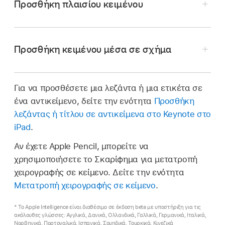
Προσθήκη πλαισίου κειμένου
κειμένου.
Αγγίξτε δύο φορές το κείμενο κράτησης θέσης
και μετά πληκτρολογήστε το δικό σας.
Προσθήκη κειμένου μέσα σε σχήμα
Αγγίξτε δύο φορές το σχήμα για να εμφανιστεί
το
σημείο εισαγωγής
και πληκτρολογήστε το
Για να προσθέσετε μια λεζάντα ή μια ετικέτα σε
κείμενό σας.
ένα αντικείμενο, δείτε την ενότητα
Προσθήκη
λεζάντας ή τίτλου σε αντικείμενα στο Keynote στο
Εάν το κείμενο που θα εμφανιστεί στο σχήμα
iPad
.
είναι υπερβολικά μεγάλο, εμφανίζεται μια
ένδειξη περικοπής
.
Για να αλλάξετε το
Αν έχετε Apple Pencil, μπορείτε να
μέγεθος του σχήματος, αγγίξτε το και μετά
χρησιμοποιήσετε το Σκαρίφημα για μετατροπή
Μεταβείτε στην εφαρμογή Keynote
σε iPad.
σύρετε μια λαβή επιλογής έως ότου
χειρογραφής σε κείμενο. Δείτε την ενότητα
εμφανιστεί όλο το κείμενο.
Ανοίξτε μια παρουσίαση, αγγίξτε το
στη
Μετατροπή χειρογραφής σε κείμενο
.
γραμμή εργαλείων
, αγγίξτε το
και μετά
αγγίξτε «Κείμενο».
* Το Apple Intelligence είναι διαθέσιμο σε έκδοση beta με υποστήριξη για τις
ακόλουθες γλώσσες: Αγγλικά, Δανικά, Ολλανδικά, Γαλλικά, Γερμανικά, Ιταλικά,
Νορβηγικά, Πορτογαλικά, Ισπανικά, Σουηδικά, Τουρκικά, Κινεζικά