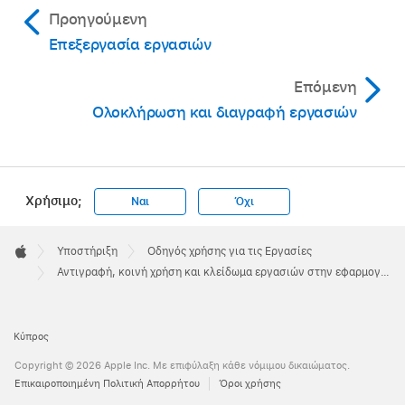
Προηγούμενη
Επεξεργασία εργασιών
Επόμενη
Ολοκλήρωση και διαγραφή εργασιών
Χρήσιμο;
Ναι
Όχι
Apple
Footer

Υποστήριξη
Οδηγός χρήσης για τις Εργασίες
Apple
Αντιγραφή, κοινή χρήση και κλείδωμα εργασιών στην εφαρμογή Εργασίες
Κύπρος
Copyright © 2026 Apple Inc. Με επιφύλαξη κάθε νόμιμου δικαιώματος.
Eπικαιροποιημένη Πολιτική Απορρήτου
Όροι χρήσης