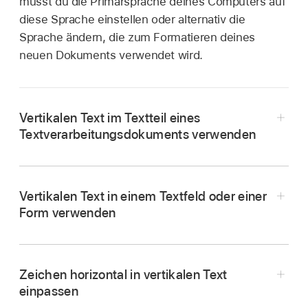
musst du die Primärsprache deines Computers auf
diese Sprache einstellen oder alternativ die
Sprache ändern, die zum Formatieren deines
neuen Dokuments verwendet wird.
Vertikalen Text im Textteil eines
Textverarbeitungsdokuments verwenden
Vertikalen Text in einem Textfeld oder einer
Form verwenden
Öffne die App „Pages“
auf dem Mac.
Öffne ein Dokument, klicke in der
Symbolleiste
Zeichen horizontal in vertikalen Text
Tipp:
auf
,
klicke auf den Tab „Dokument“ und
einpassen
aktiviere dann das Feld neben „Vertikaler Text“.