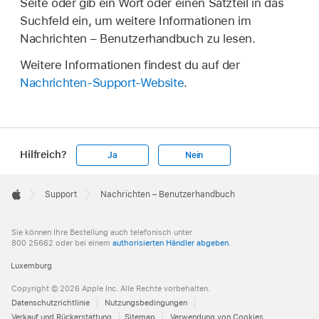
Seite oder gib ein Wort oder einen Satzteil in das
Suchfeld ein, um weitere Informationen im
Nachrichten – Benutzerhandbuch zu lesen.
Weitere Informationen findest du auf der
Nachrichten-Support-Website
.
Hilfreich?
Ja
Nein
Apple
Footer

Support
Nachrichten – Benutzerhandbuch
Apple
Sie können Ihre Bestellung auch telefonisch unter
800 25662 oder bei einem
authorisierten Händler abgeben
.
Luxemburg
Copyright © 2026 Apple Inc. Alle Rechte vorbehalten.
Datenschutzrichtlinie
Nutzungsbedingungen
Verkauf und Rückerstattung
Sitemap
Verwendung von Cookies