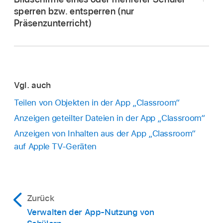
sperren bzw. entsperren (nur
Präsenzunterricht)
Vgl. auch
Teilen von Objekten in der App „Classroom“
Wähle
in der App „Classroom“
die Option
Anzeigen geteilter Dateien in der App „Classroom“
„Klassen“ in der Seitenleiste aus und wähle
Anzeigen von Inhalten aus der App „Classroom“
dann eine Klasse.
auf Apple TV-Geräten
Wähle den oder die Schüler aus, dessen bzw.
Wähle den oder die Schüler aus, dessen bzw.
deren Bildschirm angezeigt werden soll:
deren Bildschirm gesperrt oder entsperrt
werden soll:
Alle Schüler:
Wähle „Alle Schüler“ in der
Zurück
Seitenleiste aus.
Alle Schüler:
Wähle „Alle Schüler“ in der
Verwalten der App-Nutzung von
Seitenleiste aus.