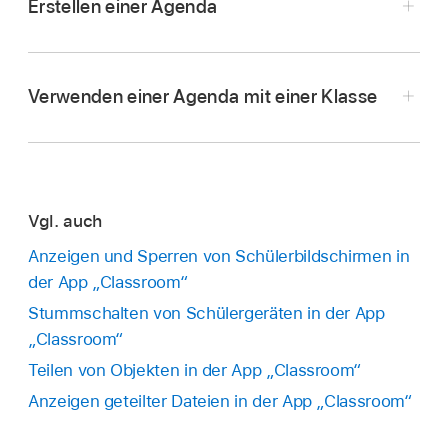
Erstellen einer Agenda
Wähle
in der App „Classroom“
die Option
„Agenden“
in der Seitenleiste.
Verwenden einer Agenda mit einer Klasse
Wähle „Agenda erstellen“
und gib einen
Namen für die Agenda-Datei ein.
Gib einen Namen und eine Beschreibung für
den ersten Punkt ein und wähle Folgendes aus:
Vgl. auch
(Falls erforderlich) die Zeit, die im Unterricht
Anzeigen und Sperren von Schülerbildschirmen in
auf diesen Punkt aufgewendet werden soll
der App „Classroom“
Stummschalten von Schülergeräten in der App
Ob ein Warnhinweis erfolgen soll, wenn der
„Classroom“
Timer abgelaufen ist
Teilen von Objekten in der App „Classroom“
Anzeigen geteilter Dateien in der App „Classroom“
Ob erlaubt werden soll, dass automatisch
zum nächsten Punkt gegangen wird