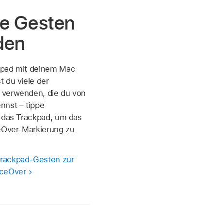
te Gesten
den
kpad mit deinem Mac
 du viele der
 verwenden, die du von
nnst – tippe
f das Trackpad, um das
ceOver-Markierung zu
rackpad-Gesten zur
iceOver