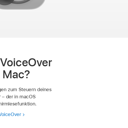
 VoiceOver
m Mac?
gen zum Steuern deines
 – der in macOS
chirmlesefunktion.
 VoiceOver