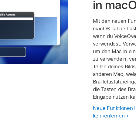
in mac
Mit den neuen Fun
macOS Tahoe hast 
wenn du VoiceOve
verwendest. Verwen
um den Mac in ein 
zu verwandeln, v
Teilen deines Bild
anderen Mac, weis
Brailletastaturein
die Tasten des Brai
Eingabe nutzen kan
Neue Funktionen i
kennenlernen