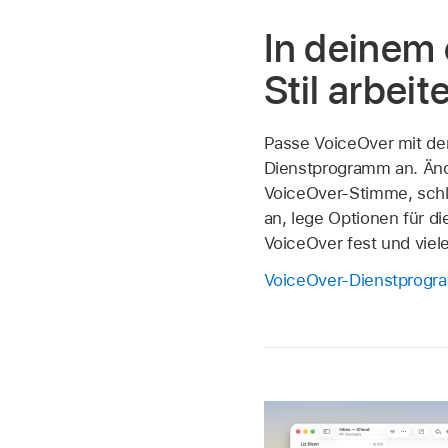
In deinem
Stil arbeit
Passe VoiceOver mit d
Dienstprogramm an. Änd
VoiceOver-Stimme, schli
an, lege Optionen für di
VoiceOver fest und viel
VoiceOver-Dienstprog