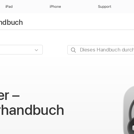
iPad
iPhone
Support
andbuch
Dieses
Handbuch
durchsuchen
r –
rhandbuch