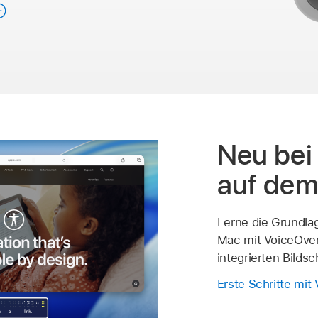
Neu bei
auf de
Lerne die Grundla
Mac mit VoiceOver
integrierten Bilds
Erste Schritte mit