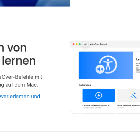
n von
 lernen
eOver-Befehle mit
ng auf dem Mac.
ver erlernen und