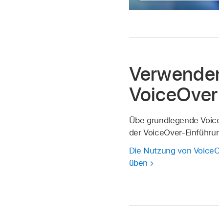
Verwende
VoiceOver
Übe grundlegende Voic
der VoiceOver-Einführu
Die Nutzung von VoiceO
üben