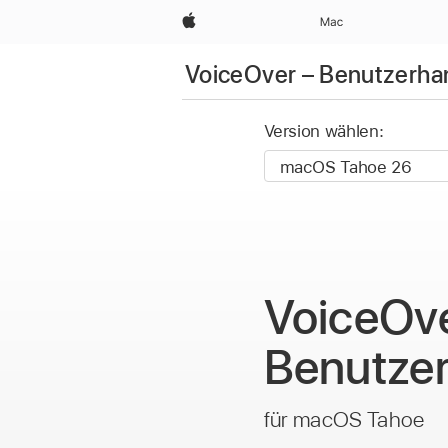
Apple
Mac
VoiceOver – Benutzerh
Version wählen:
VoiceOve
Benutze
für macOS Tahoe