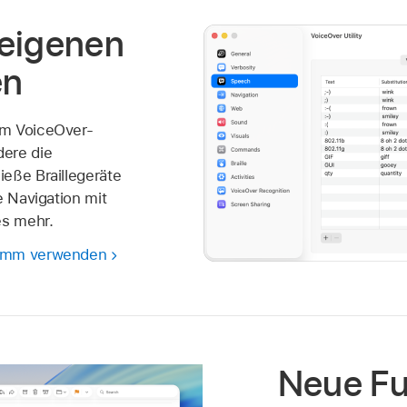
 eigenen
en
em VoiceOver-
ere die
eße Braillegeräte
e Navigation mit
es mehr.
ramm verwenden
Neue Fu