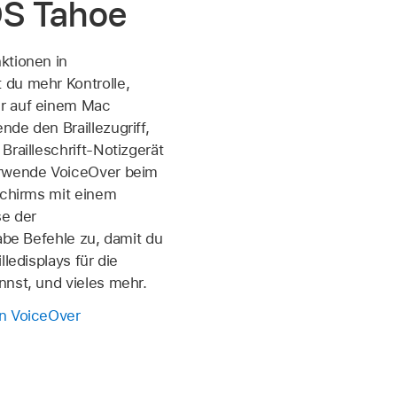
OS Tahoe
ktionen in
du mehr Kontrolle,
r auf einem Mac
de den Braillezugriff,
Brailleschrift-Notizgerät
erwende VoiceOver beim
schirms mit einem
e der
gabe Befehle zu, damit du
lledisplays für die
nst, und vieles mehr.
n VoiceOver