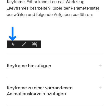
Keyframe-Editor kannst du das Werkzeug
„Keyframes bearbeiten“ (über der Parameterliste)
auswählen und folgende Aufgaben ausführen:
Keyframe hinzufügen
Klicke in Motion in der Parameterliste (auf der
linken Seite im Keyframe-Editor) auf das
Keyframe zu einer vorhandenen
Symbol des Animationsmenüs für einen
Animationskurve hinzufügen
Parameter und wähle „Hinzufügen“ aus.
Doppelklicke im Keyframe-Editor von Motion
Hinweis:
Das Animationsmenü (ein
auf die Animationskurve im Diagrammbereich