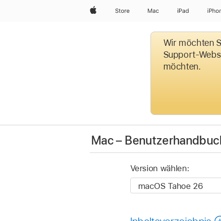
Apple
Store
Mac
iPad
iPho
Wir möchten Si
Support-Websit
möchten.
Mac – Benutzerhandbuc
Version wählen:
Inhaltsverzeichnis