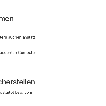
amen
ers suchen anstatt
 gesuchten Computer
cherstellen
estartet bzw. vom