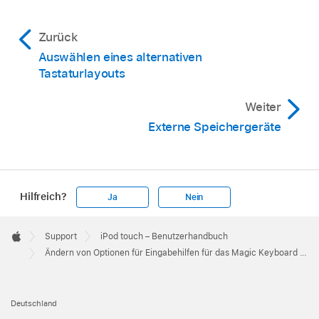
Zurück
Auswählen eines alternativen
Tastaturlayouts
Weiter
Externe Speichergeräte
Hilfreich?
Ja
Nein
Apple
Footer

Support
iPod touch – Benutzerhandbuch
Apple
Ändern von Optionen für Eingabehilfen für das Magic Keyboard mit dem iPod touch
Deutschland