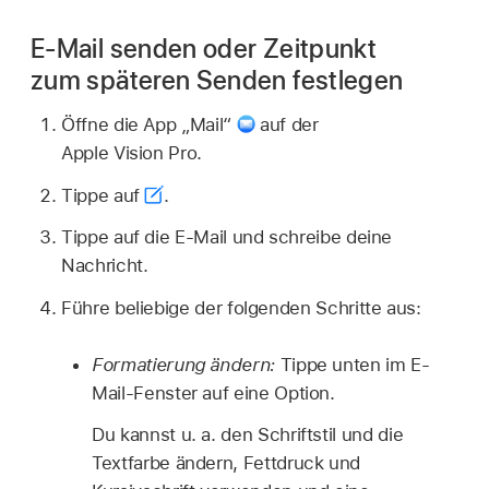
E-Mail senden oder Zeitpunkt
zum späteren Senden festlegen
Öffne die App „Mail“
auf der
Apple Vision Pro.
Tippe auf
.
Tippe auf die E-Mail und schreibe deine
Nachricht.
Führe beliebige der folgenden Schritte aus:
Formatierung ändern:
Tippe unten im E-
Mail-Fenster auf eine Option.
Du kannst u. a. den Schriftstil und die
Textfarbe ändern, Fettdruck und