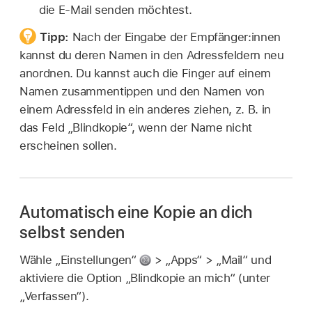
die E-Mail senden möchtest.
Tipp:
Nach der Eingabe der Empfänger:innen
kannst du deren Namen in den Adressfeldern neu
anordnen. Du kannst auch die Finger auf einem
Namen zusammentippen und den Namen von
einem Adressfeld in ein anderes ziehen, z. B. in
das Feld „Blindkopie“, wenn der Name nicht
erscheinen sollen.
Automatisch eine Kopie an dich
selbst senden
Wähle „Einstellungen“
> „Apps“ > „Mail“ und
aktiviere die Option „Blindkopie an mich“ (unter
„Verfassen“).