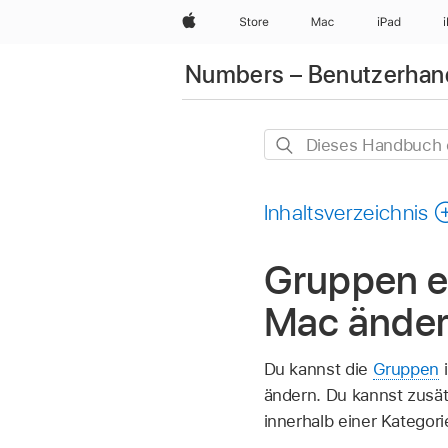
Apple
Store
Mac
iPad
Numbers – Benutzerhan
Dieses
Handbuch
durchsuchen
Inhaltsverzeichnis
Gruppen e
Mac ände
Du kannst die
Gruppen
i
ändern. Du kannst zusä
innerhalb einer Kategor