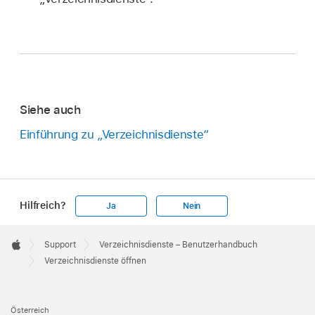
Siehe auch
Einführung zu „Verzeichnisdienste“
Hilfreich?
Ja
Nein
Apple
Footer

Support
Verzeichnisdienste – Benutzerhandbuch
Apple
Verzeichnisdienste öffnen
Österreich