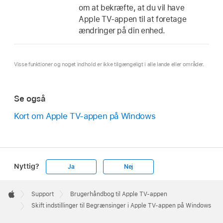
om at bekræfte, at du vil have
Apple TV-appen til at foretage
ændringer på din enhed.
Visse funktioner og noget indhold er ikke tilgængeligt i alle lande eller områder.
Se også
Kort om Apple TV-appen på Windows
Nyttig?
Ja
Nej
Apple
Footer

Support
Brugerhåndbog til Apple TV-appen
Apple
Skift indstillinger til Begrænsinger i Apple TV-appen på Windows