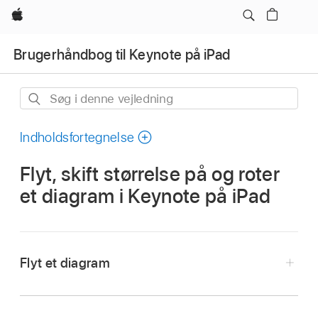
Apple
Brugerhåndbog til Keynote på iPad
Søg
i
denne
Indholdsfortegnelse
vejledning
Flyt, skift størrelse på og roter
et diagram i Keynote på iPad
Flyt et diagram
Gå til appen Keynote
på din iPad.
Åbn en præsentation, og tryk på diagrammet.