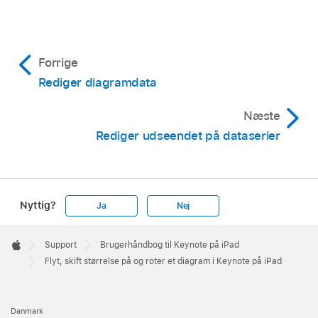
Roter et lagkage-, kranse-, eller
radardiagram:
Tryk på diagrammet, tryk på
,
tryk på Diagram, og tryk derefter på
Forrige
Rotationsvinkel. Træk hjulet, eller tryk på
Rediger diagramdata
vinklen, og skriv en gradværdi for at angive
den vinkel, som diagrammet skal roteres
Næste
med.
Rediger udseendet på dataserier
Nyttig?
Ja
Nej
Apple
Footer

Support
Brugerhåndbog til Keynote på iPad
Apple
Flyt, skift størrelse på og roter et diagram i Keynote på iPad
Danmark