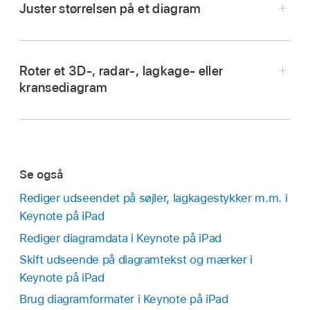
Juster størrelsen på et diagram
Træk fra midten for at flytte diagrammet (træk
Gå til appen Keynote
på din iPad.
ikke de blå prikker på kanten).
Åbn en præsentation, og tryk på diagrammet.
Roter et 3D-, radar-, lagkage- eller
Mens du trækker, hjælper gule hjælpelinjer dig
kransediagram
Tryk på diagrammet, og træk en af de blå
med at anbringe diagrammet i forhold til andre
prikker på diagrammets ramme for at gøre
objekter på lysbilledet.
diagrammet større eller mindre.
Se også
Rediger udseendet på søjler, lagkagestykker m.m. i
Gå til appen Keynote
på din iPad.
Keynote på iPad
Rediger diagramdata i Keynote på iPad
Åbn præsentationen, og gør et af følgende:
Skift udseende på diagramtekst og mærker i
Sådan roteres et 3D-diagram:
Tryk på
Keynote på iPad
diagrammet, og træk derefter
.
Brug diagramformater i Keynote på iPad