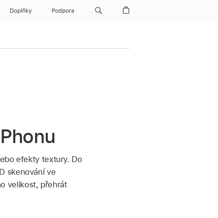
Doplňky
Podpora
 iPhonu
nebo efekty textury. Do
3D skenování ve
o velikost, přehrát