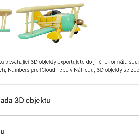
u obsahující 3D objekty exportujete do jiného formátu sou
ích, Numbers pro iCloud nebo v Náhledu, 3D objekty se zobr
rada 3D objektu
ce Numbers
na iPhonu.
lepněte na
na
panelu nástrojů
, potom na
a nakonec na v
tu
t, klepnutím ho vyberte a pak klepněte na Otevřít.