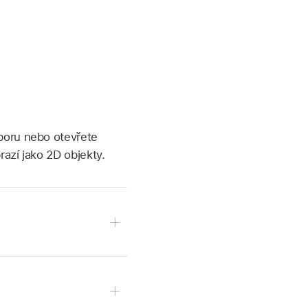
boru nebo otevřete
azí jako 2D objekty.
olbu Vybrat soubor.