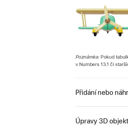
Poznámka:
Pokud tabulk
v Numbers 13.1 či starš
Přidání nebo náh
Přejděte do aplika
Otevřete tabulku, k
Úpravy 3D objek
Přejděte na 3D objek