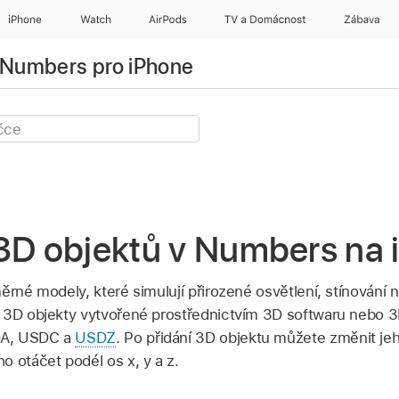
iPhone
Watch
AirPods
TV a Domácnost
Zábava
o Numbers pro iPhone
 3D objektů v Numbers na
ěrné modely, které simulují přirozené osvětlení, stínování 
t 3D objekty vytvořené prostřednictvím 3D softwaru nebo 
DA, USDC a
USDZ
. Po přidání 3D objektu můžete změnit jeh
o otáčet podél os x, y a z.