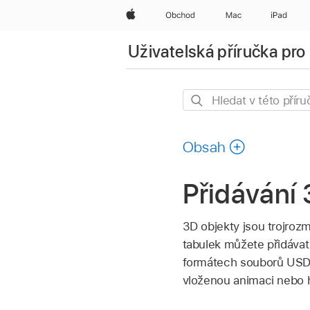
Apple
Obchod
Mac
iPad
Uživatelská příručka pr
Hledat
v této
příručce
Obsah
Přidávání
3D objekty jsou trojrozm
tabulek můžete přidáva
formátech souborů US
vloženou animaci nebo h