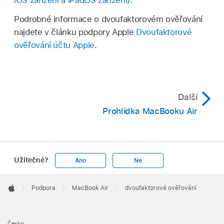
iOS zařízení a iPadOS zařízení)
.
Podrobné informace o dvoufaktorovém ověřování
najdete v článku podpory Apple
Dvoufaktorové
ověřování účtu Apple
.
Další
Prohlídka MacBooku Air
Užitečné?
Ano
Ne
Apple
Footer

Podpora
MacBook Air
dvoufaktorové ověřování
Apple
Česko