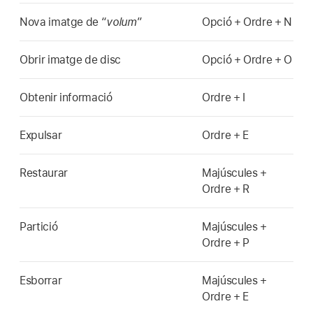
Nova imatge de “
volum
”
Opció + Ordre + N
Obrir imatge de disc
Opció + Ordre + O
Obtenir informació
Ordre + I
Expulsar
Ordre + E
Restaurar
Majúscules +
Ordre + R
Partició
Majúscules +
Ordre + P
Esborrar
Majúscules +
Ordre + E