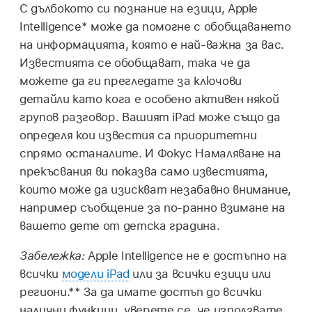
С дълбокото си познание на езици, Apple
Intelligence* може да помогне с обобщаването
на информацията, която е най-важна за вас.
Известията се обобщават, така че да
можете да ги прегледате за ключови
детайли като кога е особено активен някой
групов разговор. Вашият iPad може също да
определя кои известия са приоритетни
спрямо останалите. И Фокус Намаляване на
прекъсвания ви показва само известията,
които може да изискват незабавно внимание,
например съобщение за по-ранно взимане на
вашето дете от детска градина.
Забележка:
Apple Intelligence не е достъпно на
всички
модели iPad
или за всички езици или
региони.** За да имате достъп до всички
налични функции, уверете се, че използвате