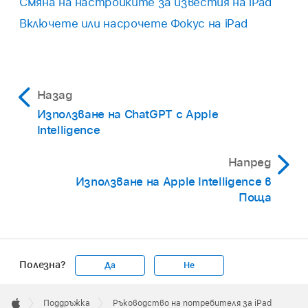
Смяна на настройките за известия на iPad
Включете или насрочете Фокус на iPad
Назад
Използване на ChatGPT с Apple
Intelligence
Напред
Използване на Apple Intelligence в
Поща
Полезна?
Да
Не
Apple
Footer

Поддръжка
Ръководство на потребителя за iPad