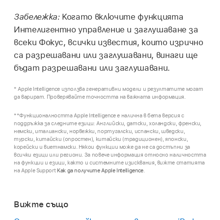
Забележка:
Когато включите функцията
Интелигентно управление и заглушаване за
всеки Фокус, всички известия, които изрично
са разрешавани или заглушавани, винаги ще
бъдат разрешавани или заглушавани.
* Apple Intelligence използва генеративни модели и резултатите могат
да варират. Проверявайте точността на важната информация.
**Функционалността Apple Intelligence е налична в бета версия с
поддръжка за следните езици: Английски, датски, холандски, френски,
немски, италиански, норвежки, португалски, испански, шведски,
турски, китайски (опростен), китайски (традиционен), японски,
корейски и виетнамски. Някои функции може да не са достъпни за
всички езици или региони. За повече информация относно наличността
на функции и езици, както и системните изисквания, вижте статията
на Apple Support
Как да получите Apple Intelligence
.
Вижте също