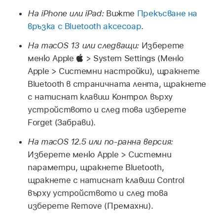
На iPhone или iPad:
Вижте
Прекъсване на
връзка с Bluetooth аксесоар
.
На macOS 13 или следващи:
Изберете
меню Apple
> System Settings (Меню
Apple > Системни настройки), щракнете
Bluetooth в страничната лента, щракнете
с натиснат клавиш Контрол върху
устройството и след това изберете
Forget (Забрави).
На macOS 12.5 или по-ранна версия:
Изберете меню Apple > Системни
параметри, щракнете Bluetooth,
щракнете с натиснат клавиш Control
върху устройството и след това
изберете Remove (Премахни).