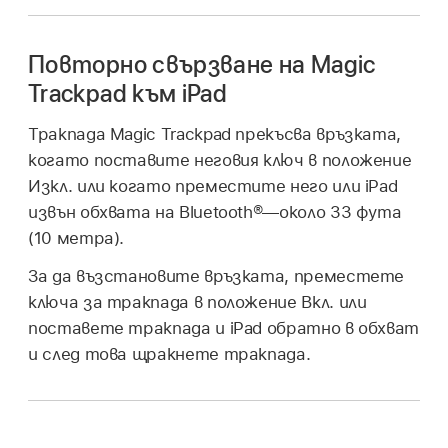
Повторно свързване на Magic
Trackpad към iPad
Тракпада Magic Trackpad прекъсва връзката,
когато поставите неговия ключ в положение
Изкл. или когато преместите него или iPad
извън обхвата на Bluetooth®—около 33 фута
(10 метра).
За да възстановите връзката, преместете
ключа за тракпада в положение Вкл. или
поставете тракпада и iPad обратно в обхват
и след това щракнете тракпада.