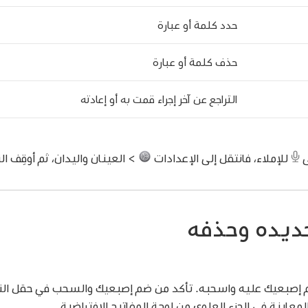
حدد كلمة أو عبارة
حذف كلمة أو عبارة
التراجع عن آخر إجراء قمت به أو إعادته
ى
للإملاء، فانتقل إلى الإعدادات
> العينان واليدان، ثم أوقِف الن
ديده وحذفه
إصبعيك عليه واسحبه. تأكد من ضم إصبعيك والسحب في حقل النص
عاينة في الجزء العلوي من لوحة المفاتيح الافتراضية.