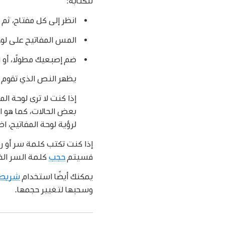
للكتابة:
انظر إلى كل مفتاح، ثم 
المس المفاتيح على لوح
ضم إصبعيك مطولًا، أو المس مطولًا مباشرة
يظهر النص الذي تقوم بإ
إذا كنت لا ترى لوحة ا
لرؤية لوحة المفاتيح، 
إذا كنت تكتب كلمة سر أو رم
فسيتم
حجب
كلمة السر الخا
يمكنك أيضًا استخدام
شريط 
وسحبها لتغيير حجمها.