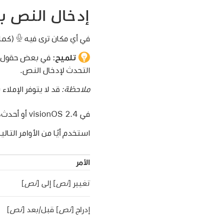
إدخال النص بال
في أي مكان ترى فيه
(كما 
تلميح:
في بعض حقول ا
التحدث لإدخال النص.
ملاحظة:
قد لا يتوفر الإملا
في visionOS 2.4 أو أحدث، يمكنك استخدام الأوامر لتعديل النص أثناء الإملاء.
استخدم أيًا من الأوامر التالي
الأمر
تغيير [
نص
] إلى [
نص
]
إدراج [
نص
] قبل/بعد [
نص
]