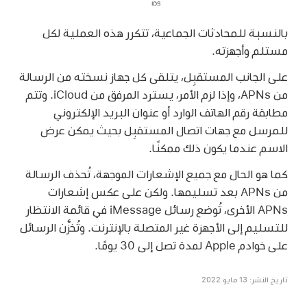
بالنسبة للمحادثات الجماعية، تتكرر هذه العملية لكل
مستلم وأجهزته.
على الجانب المستقبِل، يتلقى كل جهاز نسخته من الرسالة
من APNs، وإذا لزم الأمر، يسترد المرفق من iCloud. وتتم
مطابقة رقم الهاتف الوارد أو عنوان البريد الإلكتروني
للمرسل مع جهات اتصال المستقبِل بحيث يمكن عرض
الاسم عندما يكون ذلك ممكنًا.
كما هو الحال مع جميع الإشعارات الموجهة، تُحذف الرسالة
من APNs بعد تسليمها. ولكن على عكس إشعارات
APNs الأخرى، تُوضع رسائل iMessage في قائمة الانتظار
للتسليم إلى الأجهزة غير المتصلة بالإنترنت. وتُخزَّن الرسائل
على خوادم Apple لمدة تصل إلى 30 يومًا.
تاريخ النشر: 13 مايو 2022