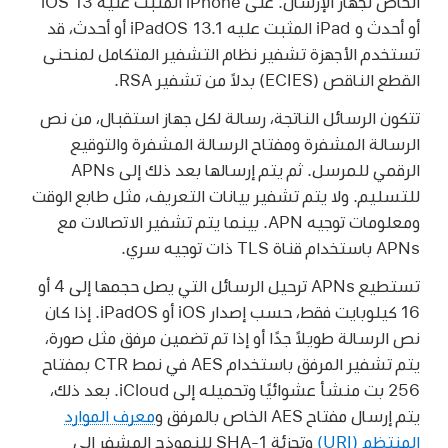
الخاص لجهاز الإرسال. على iPhone المثبت عليه
iOS 13
أو أحدث و iPad المثبت عليه
iPadOS 13.1
أو أحدث، قد
تستخدم الأجهزة تشفير نظام التشفير المتكامل لمنحنى
القطع الناقص (ECIES) بدلاً من تشفير RSA.
تتكون الرسائل الناتجة، رسالة لكل جهاز استقبال، من نص
الرسالة المشفرة ومفتاح الرسالة المشفرة والتوقيع
الرقمي للمرسل. ثم يتم إرسالها بعد ذلك إلى APNs
للتسليم. ولا يتم تشفير بيانات التعريف، مثل طابع الوقت
ومعلومات توجيه APN. بينما يتم تشفير الاتصالات مع
APNs باستخدام قناة TLS ذات توجيه سري.
تستطيع APNs ترحيل الرسائل التي يصل حجمها إلى 4 أو
16 كيلوبايت فقط، حسب إصدار iOS أو iPadOS. إذا كان
نص الرسالة طويلاً جدًا أو إذا تم تضمين مرفق مثل صورة،
يتم تشفير المرفق باستخدام AES في نمط CTR بمفتاح
256 بت منشأ عشوائيًا وتحميله إلى iCloud. بعد ذلك،
يتم إرسال مفتاح AES الخاص بالمرفق و
معرف الموارد
المنتظم (URI)
وتجزئة SHA-1 للنموذج المشفر إلى