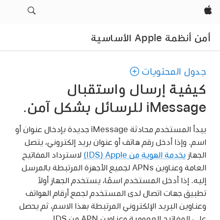
Apple‏
أمن أنظمة Apple الأساسية
جدول المحتويات
كيفية إرسال واستقبال
iMessage للرسائل بشكل آمن.
يبدأ المستخدم محادثة iMessage جديدة بإدخال عنوان أو
اسم. وإذا أدخل رقم هاتف أو عنوان بريد إلكتروني، يتصل
الجهاز
بخدمة الهوية من Apple ‏(IDS)
لاسترداد المفاتيح
العامة وعناوين APNs لجميع الأجهزة المرتبطة بالمرسل
إليه. إذا أدخل المستخدم اسمًا، يستخدم الجهاز أولاً
تطبيق جهات اتصال لدى المستخدم لجمع أرقام الهواتف
وعناوين البريد الإلكتروني المرتبطة بهذا الاسم، ثم يحصل
على المفاتيح العمومية وعناوين APN من IDS.