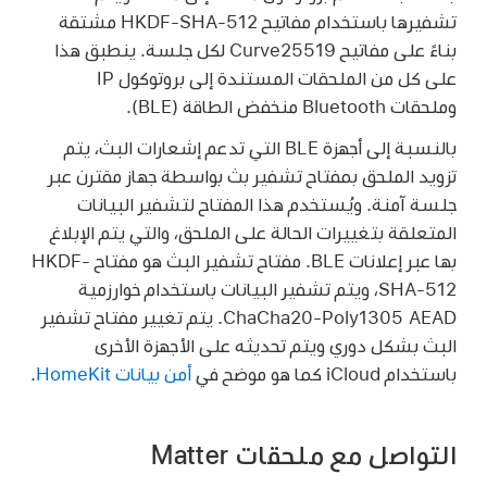
تشفيرها باستخدام مفاتيح HKDF-SHA-512 مشتقة
بناءً على مفاتيح Curve25519 لكل جلسة. ينطبق هذا
على كل من الملحقات المستندة إلى بروتوكول IP
وملحقات Bluetooth منخفض الطاقة (BLE).
بالنسبة إلى أجهزة BLE التي تدعم إشعارات البث، يتم
تزويد الملحق بمفتاح تشفير بث بواسطة جهاز مقترن عبر
جلسة آمنة. ويُستخدم هذا المفتاح لتشفير البيانات
المتعلقة بتغييرات الحالة على الملحق، والتي يتم الإبلاغ
بها عبر إعلانات BLE. مفتاح تشفير البث هو مفتاح HKDF-
SHA-512، ويتم تشفير البيانات باستخدام خوارزمية
ChaCha20-Poly1305 AEAD. يتم تغيير مفتاح تشفير
البث بشكل دوري ويتم تحديثه على الأجهزة الأخرى
باستخدام iCloud كما هو موضح في
أمن بيانات HomeKit
.
التواصل مع ملحقات Matter