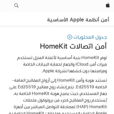
Apple‏
أمن أنظمة Apple الأساسية
جدول المحتويات
أمن اتصالات HomeKit
توفر HomeKit بنية أساسية لأتمتة المنزل تستخدم
ميزات أمن iCloud والجهاز لحماية البيانات الخاصة
ومزامنتها دون كشفها لشركة Apple.
تستند هوية وأمن HomeKit إلى أزواج المفاتيح العامة-
الخاصة Ed25519. يتم إنشاء زوج مفاتيح Ed25519 على
جهاز المستخدم، حيث يصبح هوية HomeKit الخاصة به.
يُستخدم زوج المفاتيح كجزء من بروتوكول ملحقات
HomeKit ‏(HAP) لمصادقة التواصل المباشر بين أجهزة
Apple الخاصة بالمستخدم وملحقات HomeKit الخاصة به.