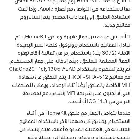
تنشئ ملحقات HomeKit زوج مفاتيح Ed25519 الخاص
بها لاستخدامه في التواصل مع أجهزة Apple. وإذا تمت
استعادة الملحق إلى إعدادات المصنع، يتم إنشاء زوج
مفاتيح جديد.
لتأسيس علاقة بين جهاز Apple وملحق HomeKit، يتم
تبادل المفاتيح باستخدام بروتوكول كلمة السر البعيدة
الآمنة (3072 بت) باستخدام رمز من ثمانية أرقام توفره
الجهة المصنعة للملحق، ويتم إدخاله على جهاز المستخدم،
ثم يتم تشفيره باستخدام ChaCha20-Poly1305 AEAD
مع مفاتيح HKDF-SHA-512. يتم التحقق من شهادة
MFi الخاصة بالملحق أيضًا أثناء الإعداد. ويمكن للملحقات
التي لا تحتوي على شريحة MFi إنشاء دعم لمصادقة
البرامج في
iOS 11.3
أو أحدث.
عندما يتواصل الجهاز مع ملحق HomeKit في أثناء
الاستخدام، يصادق كل منهما الآخر باستخدام المفاتيح
المتبادلة في العملية المذكورة أعلاه. ويتم إنشاء كل
جلسة باستخدام بروتوكول محطة إلى محطة ويتم