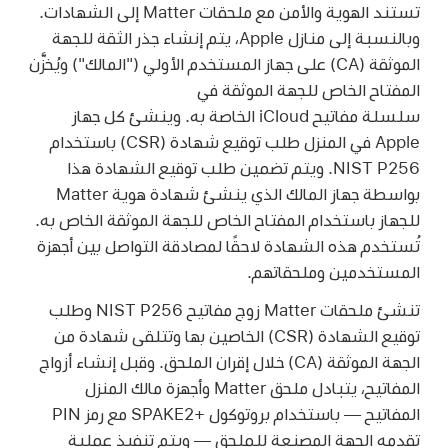
تستند الهوية والأمن مع ملحقات Matter إلى الشهادات.
وبالنسبة إلى منازل Apple، يتم إنشاء جذر الثقة للجهة
الموثقة (CA) على جهاز المستخدم الأولي ("المالك") ويُخزَّن
المفتاح الخاص للجهة الموثقة في
سلسلة مفاتيح iCloud الخاصة به
. وينشئ كل جهاز
Apple في المنزل طلب توقيع شهادة (CSR) باستخدام
NIST P256. ويتم تضمين طلب توقيع الشهادة هذا
بواسطة جهاز المالك الذي ينشئ شهادة هوية Matter
للجهاز باستخدام المفتاح الخاص للجهة الموثقة الخاص به.
تُستخدم هذه الشهادة لاحقًا لمصادقة التواصل بين أجهزة
المستخدمين وملحقاتهم.
تنشئ ملحقات Matter زوج مفاتيح NIST P256 وطلب
توقيع الشهادة (CSR) الخاصين بها وتتلقى شهادة من
الجهة الموثقة (CA) خلال إقران الملحق. وقبل إنشاء أزواج
المفاتيح، يتبادل ملحق Matter وأجهزة مالك المنزل
المفاتيح — باستخدام بروتوكول SPAKE2+‎ مع رمز PIN
تقدمه الجهة المصنعة للملحق — ويتم تنفيذ عملية