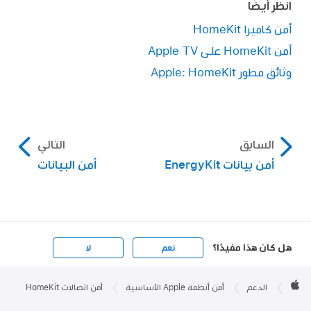
انظر أيضًا
أمن كاميرا HomeKit
أمن HomeKit على Apple TV
وثائق مطور Apple: HomeKit
السابق
التالي
أمن بيانات EnergyKit
أمن البيانات
هل كان هذا مفيدًا؟
نعم
لا
Apple

Footer
الدعم
أمن أنظمة Apple الأساسية
أمن اتصالات HomeKit
Apple