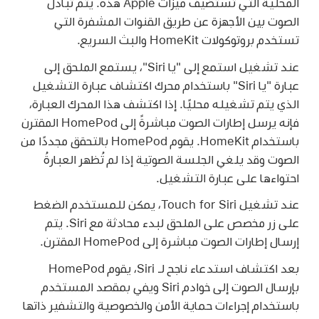
المحلية التي تستضيف ميزات Apple هذه. يتم تبادل
الصوت بين الأجهزة عن طريق القنوات المشفرة التي
تستخدم بروتوكولات HomeKit والبث السريع.
عند تشغيل استمع إلى "يا Siri"، يستمع الملحق إلى
عبارة "يا Siri" باستخدام محرك اكتشاف عبارة التشغيل
الذي يتم تشغيله محليًا. إذا اكتشف هذا المحرك العبارة،
فإنه يرسل إطارات الصوت مباشرةً إلى HomePod المقترن
باستخدام HomeKit. يقوم HomePod بالتحقق مجددًا من
الصوت وقد يلغي الجلسة الصوتية إذا لم تُظهر العبارةُ
احتواءها على عبارة التشغيل.
عند تشغيل Touch for Siri، يمكن للمستخدم الضغط
على زر مخصص على الملحق لبدء محادثة مع Siri. يتم
إرسال إطارات الصوت مباشرة إلى HomePod المقترن.
بعد اكتشاف استدعاء ناجح لـ Siri، يقوم HomePod
بإرسال الصوت إلى خوادم Siri ويفي بمقصد المستخدم
باستخدام إجراءات حماية الأمن والخصوصية والتشفير ذاتها