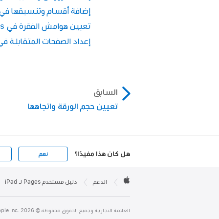
إضافة أقسام وتنسيقها في Pages على الـ Pad
تعيين هوامش الفقرة في Pages على الـ iPad
إعداد الصفحات المتقابلة في مستندات es
السابق
تعيين حجم الورقة واتجاهها
هل كان هذا مفيدًا؟
نعم
Apple

Footer
الدعم
دليل مستخدم Pages لـ iPad
Apple
العلامة التجارية وجميع الحقوق محفوظة © Apple Inc. 2026