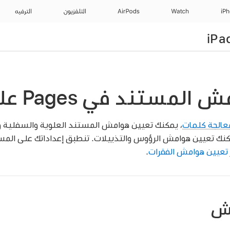
iP
Watch
AirPods
التلفزيون
الترفيه
تند في Pages على الـ iPad
عالجة كلمات
، يمكنك تعيين هوامش المستند العلوية والسفلية و
كنك تعيين هوامش الرؤوس والتذييلات. تنطبق إعداداتك على المس
تعيين هوامش الفقرات
.
مش