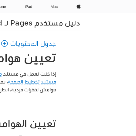
Apple‏
Mac
iPad‏
hone
دليل مستخدم Pages لـ iPad
جدول المحتويات
تعيين هوامش المس
إذا كنت تعمل في مستند
م
مستند تخطيط الصفحة
، يم
هوامش لفقرات فردية، انظر
تعيين الهوا