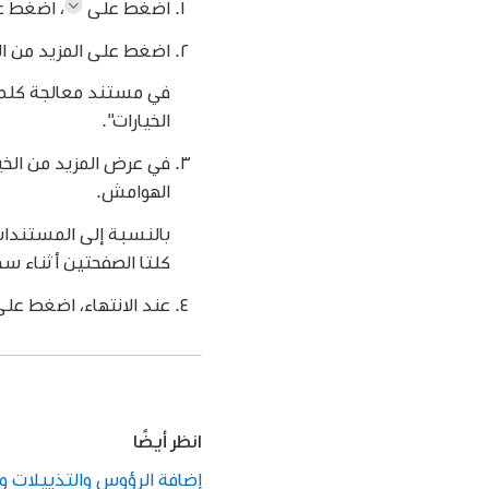
اضغط على
،
اضغط عل
اضغط على المزيد من ال
في مستند معالجة كلمات
الخيارات".
في عرض المزيد من الخي
الهوامش.
بالنسبة إلى المستندات
كلتا الصفحتين أثناء س
عند الانتهاء، اضغط على
انظر أيضًا
إضافة الرؤوس والتذييلات وإزالتها في ges