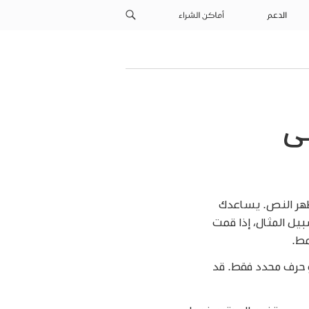
الدعم
أماكن الشراء
 في Numbers على
ظهر النص. يساعدك
يل المثال، إذا قمت
مط.
و حرف محدد فقط. قد