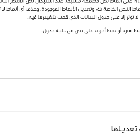
في Numbers على أنماط نص مُصممة مُسبقًا. عند استبدال نص العنصر ا
اط النص الخاصة بك، وتعديل الأنماط الموجودة، وحذف أي أنماط لا تر
لا تؤثر إلا على جدول البيانات الذي قمت بتغييرها فيه.
مط فقرة أو نمط أحرف على نص في خلية جدول.
على iPhone.
قرة واحدة أو أكثر
، أو اضغط في أي مكان في الفقرة لتطبيق النمط 
رة إلا على نص في مربع نص أو شكل.
 على نص.
فل نمط الفقرة، ثم اضغط على نمط فقرة جديد (قم بالتمرير لرؤية
 تعديلها
على iPhone.