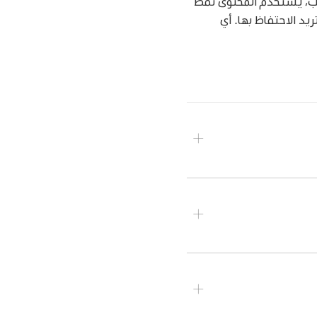
لنائب، يستخدم المحتوى نمط
يد الاحتفاظ بها. أي
على تلك الفقرة فقط.
 المزيد).