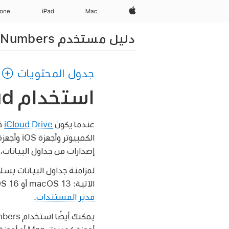
Apple‏
Mac
iPad‏
hone
دليل مستخدم Numbers لـ iPhone
جدول المحتويات
استخدام iCloud مع Numbers على الـ iPhone
عندما يكون
iCloud Drive
قي
الكمبيوتر وأجهزة iOS وأجهزة
إصدارات من جداول البيانات، 
الآتية: macOS 13 أو iOS 16 أو iPadOS 16 أو أحدث. على iPhone أو iPad، تظهر العناصر المخزنة في iCloud Drive في
مدير المستندات
.
يمكنك أيضًا استخدام Numbers لـ iCloud لإنشاء جداول بيانات Numbers وتعديلها باستخدام