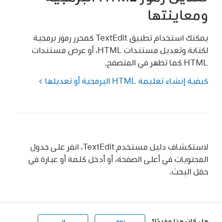
ومعاينتها
يمكنك استخدام تطبيق TextEdit كمحرر رموز برمجية
لكتابة وتعديل مستندات HTML، أو عرض مستندات
HTML كما تظهر في المتصفح.
كيفية إنشاء تعليمة HTML البرمجية أو تعديلها
لاستكشاف دليل مستخدم TextEdit، انقر على جدول
المحتويات في أعلى الصفحة، أو أدخل كلمة أو عبارة في
حقل البحث.
هل كان هذا مفيدًا؟
نعم
لا