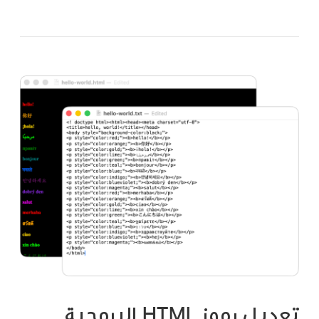
تعديل رموز HTML البرمجية