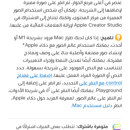
عنصر في أعلى مربع الحوار، ثم انقر على صورة مميزة
لإضافتها إلى الشريحة. بإمكان أي شخص استخدام الصور
المميزة من مركز المحتوى، ولكنك تحتاج إلى الاشتراك في
Apple Creator Studio لإزالة العلامات المائية من عليها.
تلميح:
إذا كان لديك طراز Mac مزود بشريحة M1 أو
أحدث، يمكنك استخدام عالم الصور مع ذكاء Apple*
لإنشاء صور ممتعة وأصلية بناءً على وصف ونماذج
مقترحة. يمكنك أيضًا تعديل النمط وإجراء التغييرات
لتتناسب مع النص الموجود على شريحة بسهولة. حدد
النص أو الصورة المراد العمل عليها،
اضغط على مفتاح
control مع النقر على
التحديد، ثم انقر على إضافة إلى
Playground. يمكنك أيضًا النقر على
في شريط الأدوات،
ثم النقر على عالم الصور. لمعرفة المزيد حول ذكاء Apple،
انظر
دليل مستخدم Mac
.
متوفرة باشتراك:
تتطلب بعض الميزات اشتراكًا في