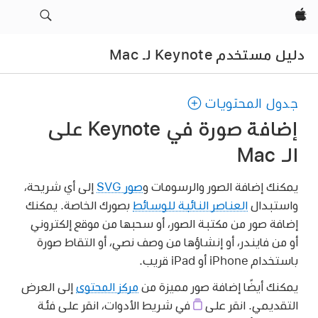
Apple‏
دليل مستخدم Keynote لـ Mac
جدول المحتويات
إضافة صورة في Keynote على
الـ Mac
يمكنك إضافة الصور والرسومات و
صور SVG
إلى أي شريحة،
واستبدال
العناصر النائبة للوسائط
بصورك الخاصة. يمكنك
إضافة صور من مكتبة الصور، أو سحبها من موقع إلكتروني
أو من فايندر، أو إنشاؤها من وصف نصي، أو التقاط صورة
باستخدام iPhone أو iPad قريب.
يمكنك أيضًا إضافة صور مميزة من
مركز المحتوى
إلى العرض
التقديمي. انقر على
في شريط الأدوات، انقر على فئة