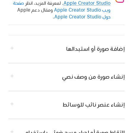
Apple Creator Studio
. لمعرفة المزيد، انظر
صفحة
ويب Apple Creator Studio
ومقال دعم Apple
حول Apple Creator Studio
.
إضافة صورة أو استبدالها
انتقل إلى تطبيق Keynote
على Mac.
افتح عرضًا تقديميًا، ثم قم بأي مما يلي:
إنشاء صورة من وصف نصي
اسحب الصورة من الكمبيوتر أو من صفحة الويب
إلى العنصر النائب للوسائط أو إلى أي مكان آخر
بالشريحة أو مساحة العمل المحيطة بها. انظر
إنشاء عنصر نائب للوسائط
إضافة مساحة عمل حول شريحة
.
انقر على
في الزاوية السفلية اليسرى من
التقاط صورة أو إجراء مسح ضوئي باستخدام