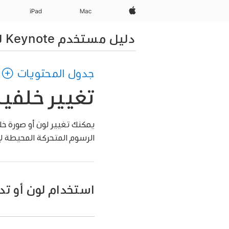
Apple‏
Mac
iPad‏
دليل مستخدم Keynote لـ Mac
جدول المحتويات
تغيير خلفية شريحة ف
يمكنك تغيير لون أو صورة خ
الرسوم المتحركة المحيطة ل
استخدام لون أو تد
انتقل إلى تطبيق Keynote