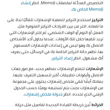
التخصيص المحدَّثة لملصقات Memoji. انظر
إنشاء
Memoji الخاص بك
.
التركيز
استخدم التركيز لتصفية الإشعارات تلقائيًا بناءً على
ما تفعله. اختر من بين اقتراحات التركيز المتوفرة مثل
العمل أو النوم أو الوقت الشخصي، ثم اختر الإشعارات التي
تريد تلقيها خلال تلك الأوقات. عندما يحاول أحد الأشخاص
الاتصال بك وهو ليس في إعدادات الإشعارات المسموح
بها، تظهر حالة التركيز الخاصة بك في الرسائل، حتى يعرف
أنك مشغول. انظر
إعداد التركيز
.
الإشعارات
تتمتع الإشعارات بمظهر جديد، مع صور جهات
الاتصال وأيقونات تطبيقات أكبر لتسهيل التعرف عليها.
يمكنك أيضًا تلقي ملخص إشعارات يحتوي على مجموعة
من الإشعارات بحيث يتم تسليمه يوميًا، حسب الجدول
الزمني الذي تحدده. انظر
جدولة ملخص إشعارات
.
الخرائط
تُبرز خريطة القيادة الجديدة تفاصيل مثل حركة