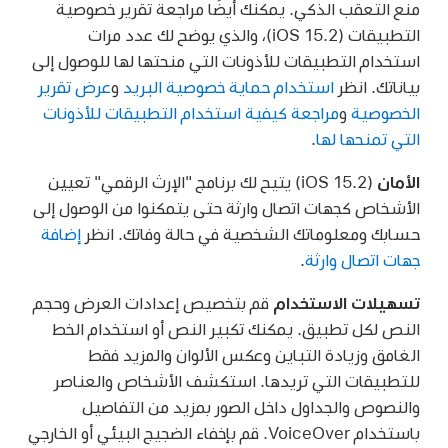
منع التعقب الذكي. يمكنك أيضًا مراجعة تقرير خصوصية
التطبيقات (iOS 15.2)، والذي يوضح لك عدد مرات
استخدام التطبيقات للأذونات التي منحتها لها للوصول إلى
بياناتك. انظر
استخدام حماية خصوصية البريد
و
عرض تقرير
الخصوصية
و
مراجعة كيفية استخدام التطبيقات للأذونات
التي تمنحها لها
.
الأمان
(iOS 15.2) يتيح لك برنامج "الإرث الرقمي" تعيين
الأشخاص كجهات اتصال وارثة حتى يتمكنوا من الوصول إلى
حسابك ومعلوماتك الشخصية في حالة وفاتك. انظر
إضافة
جهات اتصال وارثة
.
تسهيلات الاستخدام
قم بتخصيص إعدادات العرض وحجم
النص لكل تطبيق. يمكنك تكبير النص أو استخدام الخط
الغامق وزيادة التباين وعكس الألوان والمزيد فقط
للتطبيقات التي تريدها. استكشف الأشخاص والعناصر
والنصوص والجداول داخل الصور بمزيد من التفاصيل
باستخدام VoiceOver. قم بإخفاء الضجيج البيئي أو الخارجي