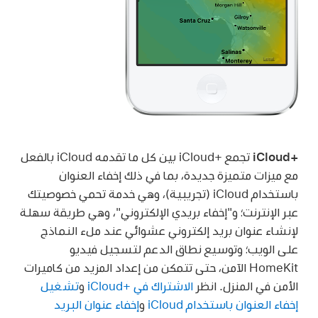
iCloud+‎
تجمع iCloud+‎ بين كل ما تقدمه iCloud بالفعل
مع ميزات متميزة جديدة، بما في ذلك إخفاء العنوان
باستخدام iCloud (تجريبية)، وهي خدمة تحمي خصوصيتك
عبر الإنترنت؛ و"إخفاء بريدي الإلكتروني"، وهي طريقة سهلة
لإنشاء عنوان بريد إلكتروني عشوائي عند ملء النماذج
على الويب؛ وتوسيع نطاق الدعم لتسجيل فيديو
HomeKit الآمن، حتى تتمكن من إعداد المزيد من كاميرات
الأمن في المنزل. انظر
الاشتراك في iCloud+‎
و
تشغيل
إخفاء العنوان باستخدام iCloud
و
إخفاء عنوان البريد