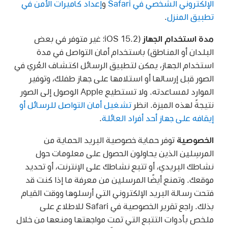
الإلكتروني الشخصي في Safari
و
إعداد كاميرات الأمن في
تطبيق المنزل
.
مدة استخدام الجهاز
(iOS 15.2؛ غير متوفر في بعض
البلدان أو المناطق) باستخدام أمان التواصل في مدة
استخدام الجهاز، يمكن لتطبيق الرسائل اكتشاف العُري في
الصور قبل إرسالها أو استلامها على جهاز طفلك، وتوفير
الموارد لمساعدته. ولا تستطيع Apple الوصول إلى الصور
نتيجةً لهذه الميزة. انظر
تشغيل أمان التواصل للرسائل أو
إيقافه على جهاز أحد أفراد العائلة
.
الخصوصية
توفر حماية خصوصية البريد الحماية من
المرسِلين الذين يحاولون الحصول على معلومات حول
نشاطك البريدي، أو تتبع نشاطك على الإنترنت، أو تحديد
موقعك. وتمنع أيضًا المرسلين من معرفة ما إذا كنت قد
فتحت رسالة البريد الإلكتروني التي أرسلوها ووقت القيام
بذلك. راجع تقرير الخصوصية في Safari للاطلاع على
ملخص بأدوات التتبع التي تمت مواجهتها ومنعها من خلال