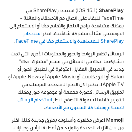
SharePlay
(iOS 15.1) استخدم SharePlay في
FaceTime للبقاء على اتصال مع الأصدقاء والعائلة -
يمكنك مشاهدة برامج التلفاز والأفلام معًا أو الاستماع إلى
الموسيقى معًا أو مشاركة شاشتك. انظر
استخدام
SharePlay للمشاهدة والاستماع معًا في FaceTime
.
الرسائل
تظهر الروابط والصور والمحتويات الأخرى التي تمت
مشاركتها معك في الرسائل في قسم "مشارك معك"
جديد في التطبيق المقابل (متوفرة في تطبيق الصور أو
Safari أو البودكاست أو Apple Music أو Apple News أو
Apple TV). تظهر الآن الصور المتعددة المرسلة في
تطبيق الرسائل كصورة مجمعة أو مجموعة صور يمكنك
التمرير خلالها لسهولة التصفح. انظر
استخدام الرسائل
لاستلام ومشاركة المحتوى مع الأصدقاء
.
Memoji
اعرض مظهرك وأسلوبك بطرق جديدة كليًا. اختر
من بين الأزياء الجديدة والمزيد من أغطية الرأس وخيارات