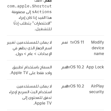
مهم:
أضف
com.apple.Shortcut
sActions
إلى مصفوفة
هذا القيد إذا كان إجراء
"الاختصارات" يتطلب إذنًا
للتشغيل.
Modify
tvOS 11
نعم
لا يمكن للمستخدمين تغيير
device
اسم الجهاز الذي يظهر في
name
الإعدادات > عام > حول.
App Lock
tvOS 10.2
نعم
السماح باستخدام تطبيق
واحد فقط على
Apple TV
.
AirPlay
tvOS 10.2
نعم
لا يمكن للمستخدمين
security
استخدام البث السريع لإجراء
تدفق للمحتوى إلى
.
Apple TV