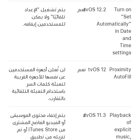
Turn on
tvOS 12.2
نعم
يتم تشغيل "الإعداد
“Set
تلقائيًا" ولا يمكن
Automatically”
للمستخدمين إيقافه.
in Date
and
Time
settings
Proximity
tvOS 12
نعم
لن تُعلن أجهزة المستخدمين
AutoFill
عن نفسها للأجهزة القريبة
لتعبئة كلمات السر
باستخدام التعبئة التلقائية
بالتقارب.
Playback
tvOS 11.3
لا
يتم إخفاء محتوى الموسيقى
of
أو الفيديو الفاضح المشترى
explicit
من iTunes Store أو تم
music,
تنزيله من تطبيق