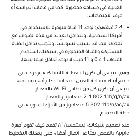
العالية في مساحة محصورة، كما في قاعات الدراسة أو
غرف الاجتماعات.
2.4 غيغاهرتز:
توجد 11 قناة متوفرة للاستخدام في
أمريكا الشمالية. ويتداخل العديد من هذه القنوات مع
بعضها، مما قد يسبب تشويشًا. ولتجنب تداخل القناة
المشتركة والقناة المتجاورة في شبكتك، استخدم
القنوات 1 و 6 و 11 حيث لا يوجد تداخل فيما بينها.
مهم:
ينبغي أن تكون التغطية اللاسلكية موجودة في
جميع أنحاء مساحة العمل. عند استخدام أجهزة قديمة،
ينبغي أن يكون كل من نطاقي
Wi-Fi
بالمعيار
‎802.11b/g/n/ax ‏2.4 غيغاهرتز والمعيار
802.11a/n/ac/ax ‏5 غيغاهرتز من الأجزاء المحورية في
خطة التصميم.
عند تصميم شبكاتك، يُستحسن أن تفهم كيف تقوم أجهزة
Apple بالفحص بحثًا عن اتصال أفضل، حتى يمكنك التخطيط