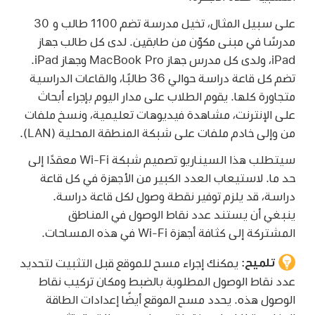
على سبيل المثال، تخيل مدرسة تضم 1100 طالب و 30
مدرسًا في مبنى مكوّن من طابقين. لدى كل طالب جهاز
iPad، ولدى كل مدرس جهاز
MacBook Pro
وجهاز iPad.
تضم كل قاعة دراسة حوالي 36 طالبًا، والقاعات الدراسية
متجاورة كلها. يقوم الطلاب على مدار اليوم بإجراء أبحاث
على الإنترنت، مشاهدة فيديوهات تعليمية، ونسخ ملفات
من وإلى خادم ملفات على شبكة المنطقة المحلية (LAN).
سيتطلب هذا السيناريو تصميم شبكة
Wi-Fi
معقدًا إلى
حد ما. لاستيعاب العدد الكبير من الأجهزة في كل قاعة
دراسة، قد يلزم توفير نقطة وصول لكل قاعة دراسة.
ينبغي أن يستند عدد نقاط الوصول في المناطق
المشتركة إلى كثافة أجهزة
Wi-Fi
في هذه المساحات.
تلميح:
يمكنك إجراء مسح للموقع قبل التثبيت لتحديد
عدد نقاط الوصول المطلوبة بالضبط ومكان تركيب نقاط
الوصول هذه. يحدد مسح الموقع أيضًا إعدادات الطاقة