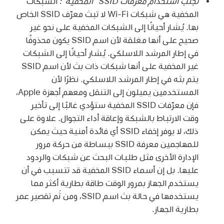
تجنب استخدام معرّفات SSID "المخفية":
الشبكات
المخفية هي شبكات
Wi-Fi
لا تبث معرّف SSID الخاص
بها. يُشار أحيانًا إلى الشبكات المخفية على نحو غير
صحيح على أنها مغلقة لأن اسم SSID يكون محذوفًا
في إطار المرشد اللاسلكي. يُشار أحيانًا إلى الشبكات
غير المخفية على أنها شبكات ذات بث لأن اسم SSID
يتم بثه في إطار المرشد اللاسلكي. نظرًا لأن
المستخدمين يميلون إلى التنقل ومعهم أجهزة Apple،
فإن معرّفات SSID المخفية ستؤدي غالبًا إلى تأخير
وقت الارتباط بالشبكة وإعاقة أداء التجوال. علاوة على
ذلك، لا يوفر إخفاء SSID أي فائدة أمنية حيث يمكن
للمهاجمين معرفة SSID ببساطة من حركة مرور
الإدارة الأخرى مثل طلبات البحث عن شبكات والردود
عليها. بل إن أسماء SSID المخفية قد تتسبب في أن
يستخدم الجهاز بمرور الوقت طاقة بطارية أكثر مما
يستخدمها في حالة بث اسم SSID، ومن ثَم تقصير عمر
بطارية الجهاز.