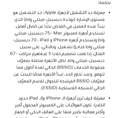
بحكمة:
معرفة حد التشغيل لأجهزة Apple:
حد التشغيل هو
مستوى الإشارة (بوحدة ديسيبل-ميللي واط) الذي
يبدأ عنده العميل في الفحص بحثًا عن اتصال أفضل.
تستخدم أجهزة كمبيوتر Mac‏ -75 ديسيبل-ميللي
واط وتستخدم أجهزة iPhone و iPad‏ -70 ديسيبل-
ميللي واط كبادئ تشغيل. وبالتالي، على سبيل
المثال، إذا قمت بتصميم خلايا 5 غيغاهرتز بتراكب -67
ديسيبل-ميللي واط، تظل الأجهزة متصلة بمعرّف
مجموعة الخدمات (BSSID) الحالي لمدة أطول مما
تتوقع. وعند تجاوز الحد، تبدأ الأجهزة فحصًا للبحث عن
معرّفات BSSID المرشحة للتجوال للاسم المعرّف
الحالي للشبكة اللاسلكية (ESSID).
معرفة كيف ترى أجهزة الـ iPhone والـ iPad حدود
الخلايا:
تكون الهوائيات على الكمبيوتر المحمول أكبر
وأكثر فعالية بكثير منها على الهاتف الذكي أو الجهاز