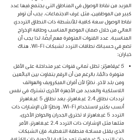
المزيد من نقاط الوصول في المناطق التي يجتمع فيها عدد
كبير من الموظفين، مثل غرف الاجتماعات. يجب أن توفر
نقاط الوصول سعة كافية للأنشطة ذات النطاق الترددي
العالي من خلال ضمان الموضع المناسب وطاقة الإخراج
المناسبة. عدد القنوات المتوفرة مهم أيضًا، لذا يجب أن
تضع في حسبانك نطاقات التردد لشبكات
Wi-Fi
. هناك
خياران:
5 غيغاهرتز:
تظل ثماني قنوات غير متداخلة على الأقل
متوفرة دائمًا، بالرغم من أن الرقم يتفاوت بين البائعين
ومن بلد لآخر. نظرًا لأن أفران الميكرويف والهواتف
اللاسلكية والعديد من الأجهزة الأخرى تشترك في نفس
ترددات نطاق 2.4 غيغاهرتز، يعد نطاق 5 غيغاهرتز
أنسب بكثير لاستخدام
Wi-Fi
. ونظرًا لأن الإشارات ذات
التردد 5 غيغاهرتز لا تخترق الجدران والحواجز الأخرى،
مثلها مثل الإشارات ذات التردد 2.4 غيغاهرتز، الأمر
الذي يقلل مساحة منطقة التغطية، فإن الشبكات
ذات التردد 5 غيغاهرتز تعد مثالية للأجهزة ذات الكثافة