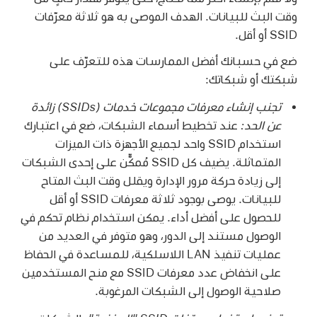
وقت البث للبيانات. الهدف الموصى به هو ثلاثة معرّفات
SSID أو أقل.
ضع في حسبانك أفضل الممارسات هذه للتعرّف على
شبكتك أو شبكاتك:
تجنب إنشاء معرفات مجموعات خدمات (SSIDs) زائدة
عن الحد:
عند تخطيط أسماء الشبكات، ضع في اعتبارك
استخدام SSID واحد لجميع الأجهزة ذات الميزات
المتماثلة. يضيف كل SSID مُمكّّن على إحدى الشبكات
إلى زيادة حركة مرور الإدارة ويقلل وقت البث المتاح
للبيانات. يوصى بوجود ثلاثة معرفات SSID أو أقل
للحصول على أفضل أداء. يمكن استخدام نظام تحكم في
الوصول مستند إلى الدور، وهو متوفر في العديد من
عمليات تنفيذ LAN اللاسلكية، للمساعدة في الحفاظ
على انخفاض عدد معرفات SSID مع منح المستخدمين
صلاحية الوصول إلى الشبكات المرغوبة.