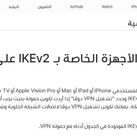
iP
Watch
AirPods
التلفزيون
الترفيه
إعداد إدارة الأ
Apple Vision Pro
أو
e TV
خدمات إدارة الأجهزة. اختر IKEv2 وحدد "تشغيل VPN دومًا" إذا أردت تكوي