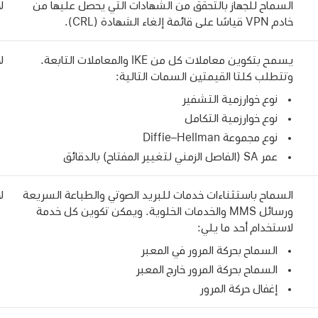
السماح للجهاز بالتحقق من الشهادات التي يحصل عليها من
لا
خادم VPN قياسًا على قائمة إلغاء الشهادة (CRL).
يسمح بتكوين معاملات كل من IKE والمعاملات التابعة.
لا
وتتطلب كلتا القيمتين السمات التالية:
نوع خوارزمية التشفير
نوع خوارزمية التكامل
نوع مجموعة Diffie–Hellman
عمر SA (الفاصل الزمني لتغيير المفتاح) بالدقائق
السماح باستثناءات خدمات للبريد الصوتي والطباعة السريعة
لا
ورسائل MMS والخدمات الخلوية. ويمكن تكوين كل خدمة
لاستخدام أحد ما يلي:
السماح بحركة المرور في المعبر
السماح بحركة المرور خارج المعبر
إغفال حركة المرور