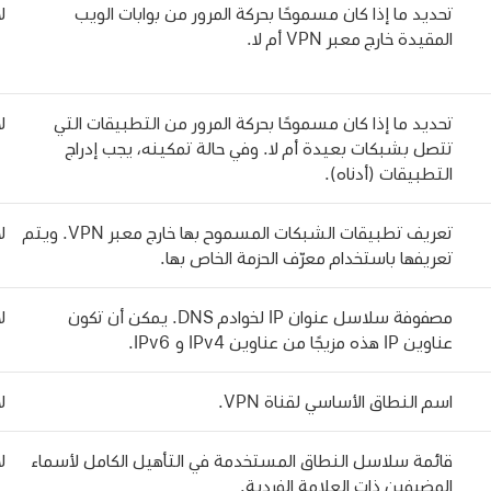
تحديد ما إذا كان مسموحًا بحركة المرور من بوابات الويب
لا
المقيدة خارج معبر VPN أم لا.
تحديد ما إذا كان مسموحًا بحركة المرور من التطبيقات التي
لا
تتصل بشبكات بعيدة أم لا. وفي حالة تمكينه، يجب إدراج
التطبيقات (أدناه).
تعريف تطبيقات الشبكات المسموح بها خارج معبر VPN. ويتم
لا
تعريفها باستخدام معرّف الحزمة الخاص بها.
مصفوفة سلاسل عنوان IP لخوادم DNS. يمكن أن تكون
لا
عناوين IP هذه مزيجًا من عناوين IPv4 و IPv6.
اسم النطاق الأساسي لقناة VPN.
لا
قائمة سلاسل النطاق المستخدمة في التأهيل الكامل لأسماء
لا
المضيفين ذات العلامة الفردية.