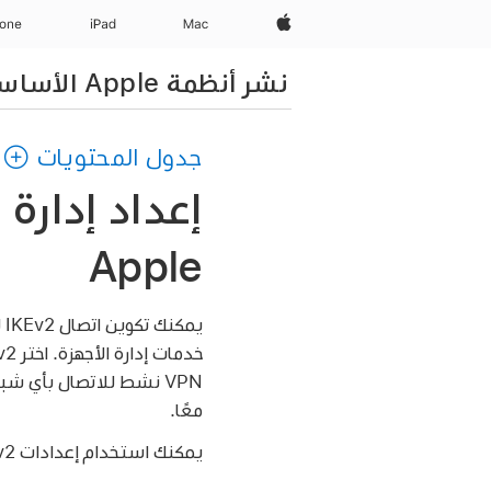
Apple‏
Mac
iPad‏
hone
نشر أنظمة Apple الأساسية
جدول المحتويات
Apple
يمكنك تكوين اتصال IKEv2 لمستخدمي iPhone أو iPad أو Mac أو
VPN نشط للاتصال بأي شبكة. يمكنك تكوين تشغيل VPN دومًا لاتصالات الشبكة الخلوية وشبكة
معًا.
يمكنك استخدام إعدادات IKEv2 الموجودة في الجدول أدناه مع حمولة VPN.