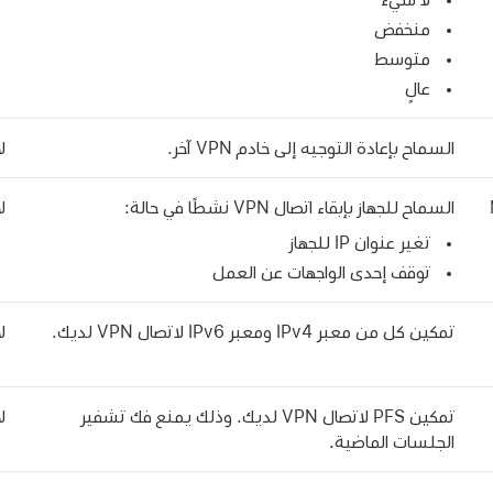
منخفض
متوسط
عالٍ
السماح بإعادة التوجيه إلى خادم VPN آخر.
لا
السماح للجهاز بإبقاء اتصال VPN نشطًا في حالة:
لا
تغير عنوان IP للجهاز
توقف إحدى الواجهات عن العمل
تمكين كل من معبر IPv4 ومعبر IPv6 لاتصال VPN لديك.
لا
تمكين PFS لاتصال VPN لديك. وذلك يمنع فك تشفير
لا
الجلسات الماضية.