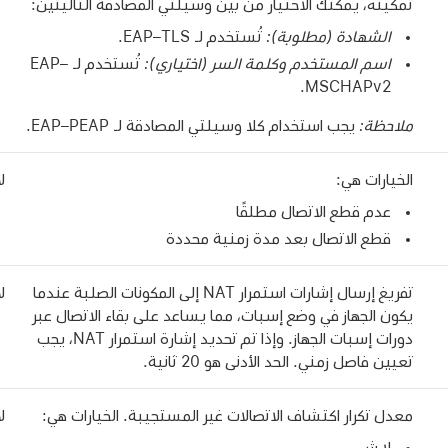
تمكينه، يمكنك الاختيار من بين وسيلتي المصادقة التاليتين:
الشهادة (مطلوبة):
تُستخدم لـ EAP–TLS.
اسم المستخدم وكلمة السر (اختياري):
تُستخدم لـ EAP–
MSCHAPv2.
ملاحظة:
يجب استخدام كلا وسيلتي المصادقة لـ EAP–PEAP.
الخيارات هي:
لا
عدم قطع الاتصال مطلقًا
قطع الاتصال بعد مدة زمنية محددة
تفريغ إرسال إشارات استمرار NAT إلى المكونات الصلبة عندما
لا
يكون الجهاز في وضع إسبات، مما يساعد على بقاء الاتصال عبر
دورات إسبات الجهاز. وإذا تم تحديد إشارة استمرار NAT، يجب
تعيين فاصل زمني. الحد الأدنى هو 20 ثانية.
معدل تكرار اكتشاف الاتصالات غير المستجيبة. الخيارات هي:
لا
لا شيء