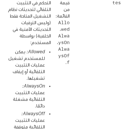
tes
قيمة
التحكم في التثبيت
من
التلقائي لتحديثات نظام
القائمة:
التشغيل المتاحة فقط
‏Allo
(وليس الترقيات
wed
،
التحديثات الأمنية في
‏Alwa
الخلفية) بواسطة
ysOn‏
،
المستخدم:
Alwa
يمكن
ysOf
للمستخدم تشغيل
f
.
عمليات التثبيت
التلقائية أو إيقاف
تشغيلها.
عمليات التثبيت
التلقائية مشغلة
دائمًا.
عمليات التثبيت
التلقائية متوقفة