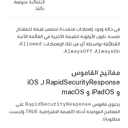
التلقائية متوقفة
دائمًا.
في حالة وجود إفصاحات متعددة تتضمن قيمة للمفتاح
نفسه، تكون الأولوية للقيمة الأخيرة في القائمة الآتية
المُطبَّقة بواسطة أي من تلك الإفصاحات:
،
AlwaysOff
.
،
مفاتيح القاموس
RapidSecurityResponse لـ iOS
و iPadOS و macOS
RapidSecurityResponse
يحتوي قاموس
على
TRUE
المفاتيح الموضحة أدناه (القيمة الافتراضية
وليست
مطلوبة).