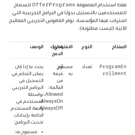
OfferPrograms
فقط استخدام المصفوفة
للسماح
للمستخدمين بالتسجيل يدويًا في البرامج التجريبية التي
اشتركت فيها المؤسسة. يوفر القاموس التجريبي المفاتيح
الآتية (ليست مطلوبة):
المفتاح
النوع
الافتراضي
سلوك
الوصف
الدمج
ProgramEn
تعداد
آخر
مسموح
يحدد ما إذا كان
rollment
به
قيمة
يمكن التحكم في
من
التسجيل في
القائمة:
البرنامج التجريبي
‏Allowed،‏
بواسطة
AlwaysOn‏،
المستخدم في
AlwaysOff
واجهة المستخدم
الخاصة بإعدادات
تحديث البرنامج:
مسموح به: