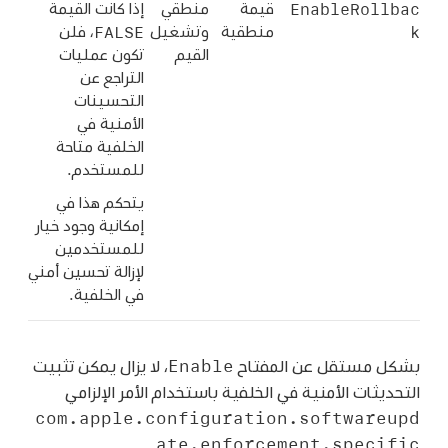
EnableRollbac
قيمة
منطقي
إذا كانت القيمة
FALSE
k
منطقية
وتشغيل
، فلن
القيم
تكون عمليات
التراجع عن
التحسينات
الأمنية في
الخلفية متاحة
للمستخدم.
يتحكم هذا في
إمكانية وجود خيار
للمستخدمين
لإزالة تحسين أمني
في الخلفية.
Enable
بشكل مستقل عن المفتاح
، لا يزال يمكن تثبيت
التحديثات الأمنية في الخلفية باستخدام الأمر الإلزامي
com.apple.configuration.softwareupd
ate.enforcement.specific
.