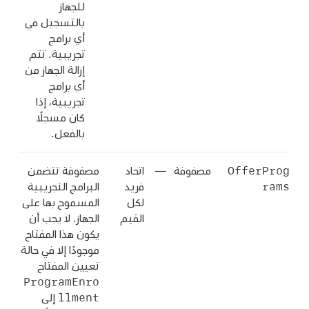
للجهاز
بالتسجيل في
أي برامج
تجريبية. تتم
إزالة الجهاز من
أي برامج
تجريبية، إذا
كان مسجلًا
بالفعل.
OfferProg
مصفوفة
—
اتحاد
مصفوفة تتضمن
rams
فريد
البرامج التجريبية
لكل
المسموح بها على
القيم
الجهاز. لا يجب أن
يكون هذا المفتاح
موجودًا إلا في حالة
تعيين المفتاح
ProgramEnro
llment
إلى