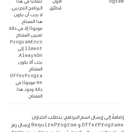
ogram
الأول
تلقائيًا في هذا
مُطبَّق
البرنامج التجريبي.
لا يجب أن يكون
هذا المفتاح
موجودًا إلا في حالة
تعيين المفتاح
ProgramEnro
llment
إلى
AlwaysOn
.
يجب ألا يكون
المفتاح
OfferProgra
ms
موجودًا في
حالة وجود هذا
المفتاح.
إضافةً إلى إرسال اسم البرنامج، يتطلب الخياران
RequireProgram
OfferPrograms
و
إرسال رمز