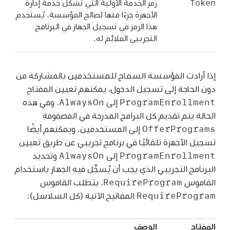
Token
رمز الخدمة الأولية التي تشكل خدمة إدارة
الأجهزة جزءًا منها لصالح المؤسسة. يُستخدم
هذا الرمز في تسجيل الجهاز في البرنامج
التجريبي الملائم له.
إذا أرادت المؤسسة السماح للمستخدمين بالمشاركة من
دون الحاجة إلى تسجيل الدخول، يمكنهم تعيين المفتاح
AlwaysOn
ProgramEnrollment
إلى
. وفي هذه
الحالة يتم تقديم كل البرامج المدرجة في المصفوفة
OfferPrograms
إلى المستخدمين. ويمكنهم أيضًا
تسجيل الأجهزة تلقائيًا في برنامج تجريبي عن طريق تعيين
AlwaysOn
ProgramEnrollment
إلى
وتحديد
البرنامج التجريبي الذي يجب أن يُسجِّل فيه الجهاز باستخدام
RequireProgram
القاموس
. يتطلب القاموس
RequireProgram
المفاتيح الآتية (كل السلاسل):
المفتاح
الوصف