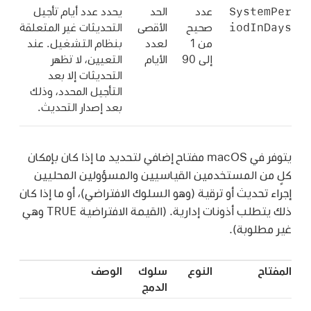
SystemPer
عدد
الحد
يحدد عدد أيام تأجيل
iodInDays
صحيح
الأقصى
التحديثات غير المتعلقة
من 1
لعدد
بنظام التشغيل. عند
إلى 90
الأيام
التعيين، لا تظهر
التحديثات إلا بعد
التأجيل المحدد، وذلك
بعد إصدار التحديث.
يتوفر في macOS مفتاح إضافي لتحديد ما إذا كان بإمكان
كلٍ من المستخدمين القياسيين والمسؤولين المحليين
إجراء تحديث أو ترقية (وهو السلوك الافتراضي)، أو ما إذا كان
TRUE
ذلك يتطلب أذونات إدارية. (القيمة الافتراضية
وهي
غير مطلوبة).
المفتاح
النوع
سلوك
الوصف
الدمج