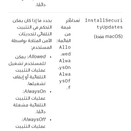
دائمًا.
InstallSecuri
تعداد
آخر
يحدد ما إذا كان يمكن
tyUpdates
قيمة
التحكم في التثبيت
من
التلقائي لتحديثات
(‏macOS فقط)
القائمة:
الأمن المتاحة بواسطة
‏Allo
المستخدم:
wed
،
يمكن
‏Alwa
للمستخدم تشغيل
ysOn‏
،
عمليات التثبيت
Alwa
التلقائية أو إيقاف
ysOf
تشغيلها.
f
.
عمليات التثبيت
التلقائية مشغلة
دائمًا.
عمليات التثبيت