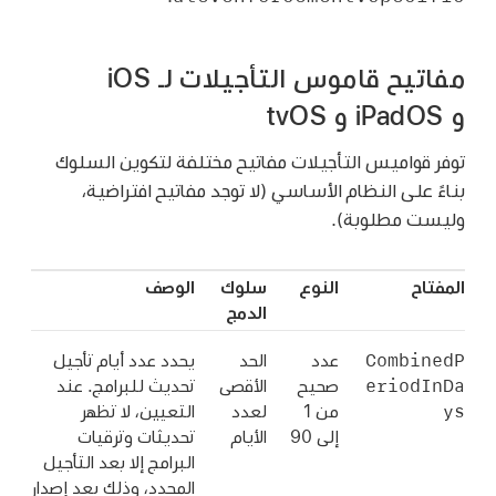
مفاتيح قاموس التأجيلات لـ iOS
و iPadOS و tvOS
توفر قواميس التأجيلات مفاتيح مختلفة لتكوين السلوك
بناءً على النظام الأساسي (لا توجد مفاتيح افتراضية،
وليست مطلوبة).
المفتاح
النوع
سلوك
الوصف
الدمج
CombinedP
عدد
الحد
يحدد عدد أيام تأجيل
eriodInDa
صحيح
الأقصى
تحديث للبرامج. عند
ys
من 1
لعدد
التعيين، لا تظهر
إلى 90
الأيام
تحديثات وترقيات
البرامج إلا بعد التأجيل
المحدد، وذلك بعد إصدار