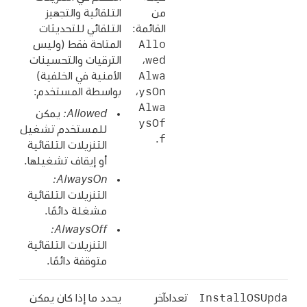
من
التلقائية والتجهيز
القائمة:
التلقائي للتحديثات
‏Allo
المتاحة فقط (وليس
wed
،
الترقيات والتحسينات
‏Alwa
الأمنية في الخلفية)
ysOn‏
،
بواسطة المستخدم:
Alwa
يمكن
ysOf
للمستخدم تشغيل
f
.
التنزيلات التلقائية
أو إيقاف تشغيلها.
التنزيلات التلقائية
مشغلة دائمًا.
التنزيلات التلقائية
متوقفة دائمًا.
InstallOSUpda
تعداد
آخر
يحدد ما إذا كان يمكن