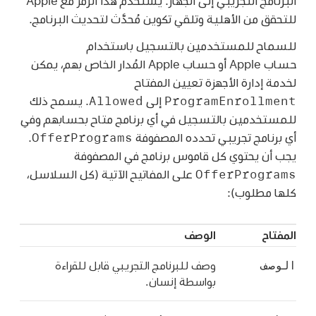
البرنامج التجريبي إلى الجهاز. يُستخدم هذا الرمز مع Apple
للتحقق من الأهلية وتلقي تكوين مُحدَّث لتحديث البرنامج.
للسماح للمستخدمين بالتسجيل باستخدام
حساب Apple
أو
حساب Apple المُدار
الخاص بهم، يمكن
لخدمة إدارة الأجهزة تعيين المفتاح
Allowed
ProgramEnrollment
إلى
. يسمح ذلك
للمستخدمين بالتسجيل في أي برنامج متاح بحسابهم وفي
OfferPrograms
أي برنامج تجريبي تحدده المصفوفة
.
يجب أن يحتوي كل قاموس برنامج في المصفوفة
OfferPrograms
على المفاتيح الآتية (كل السلاسل،
كلها مطلوب):
المفتاح
الوصف
الوصف
وصف للبرنامج التجريبي قابل للقراءة
بواسطة إنسان.