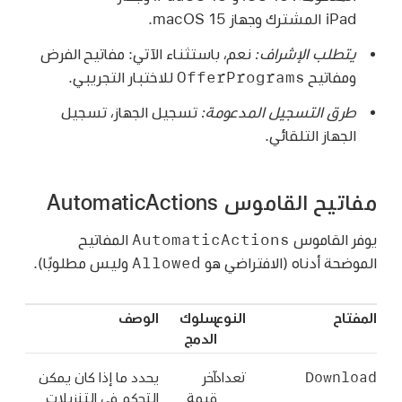
iPad المشترك
وجهاز
macOS 15
.
يتطلب الإشراف:
نعم، باستثناء الآتي: مفاتيح الفرض
OfferPrograms
ومفاتيح
للاختبار التجريبي.
طرق التسجيل المدعومة:
تسجيل الجهاز، تسجيل
الجهاز التلقائي.
مفاتيح القاموس AutomaticActions
AutomaticActions
يوفر القاموس
المفاتيح
Allowed
الموضحة أدناه (الافتراضي هو
وليس مطلوبًا).
المفتاح
النوع
سلوك
الوصف
الدمج
Download
تعداد
آخر
يحدد ما إذا كان يمكن
قيمة
التحكم في التنزيلات