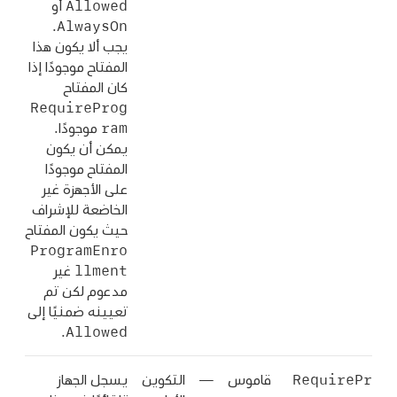
Allowed
أو
AlwaysOn
.
يجب ألا يكون هذا
المفتاح موجودًا إذا
كان المفتاح
RequireProg
ram
موجودًا.
يمكن أن يكون
المفتاح موجودًا
على الأجهزة غير
الخاضعة للإشراف
حيث يكون المفتاح
ProgramEnro
llment
غير
مدعوم لكن تم
تعيينه ضمنيًا إلى
Allowed
.
RequirePr
قاموس
—
التكوين
يسجل الجهاز