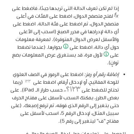
إذا لم تكن تعرف الدالة التي تريدها جيدًا، فاضغط على
لفتح متصفح الدوال، اضغط على الفئات في أعلى
متصفح الدوال، ثم اضغط على فئة الدالة. اضغط على
أي دالة لإدراجها في محرر الصيغ (اسحب إلى الأعلى
والأسفل لعرض الدوال المتوفرة). لمعرفة معلومات
حول أي دالة، اضغط على
بجوارها. (عندما تضغط
على
لأول مرة، قد يستغرق عرض المعلومات بضع
ثوانٍ).
إضافة رقم أو رمز:
اضغط على الرموز في الصف العلوي
للوحة المفاتيح، أو لإدخال أرقام، اضغط على
(ربما
تحتاج للضغط على
،
حسب طراز الـ iPad). على
بعض الطرز، يمكنك السحب لأسفل على مفتاح الحرف
حتى يتغير إلى الرقم الذي فوقه، ثم ترفع إصبعك. (على
سبيل المثال، لإدخال الرقم 5، اسحب لأسفل على
مفتاح "ف" ليتغير إلى رقم 5).
للحصول على تعليمات حول إدخال الصيغ والدوال في