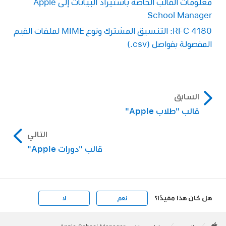
معلومات القالب الخاصة باستيراد البيانات إلى Apple
School Manager
RFC 4180: التنسيق المشترك ونوع MIME لملفات القيم
المفصولة بفواصل (‎.csv)
السابق
قالب "طلاب Apple"
التالي
قالب "دورات Apple"
هل كان هذا مفيدًا؟
نعم
لا
Apple
Footer
