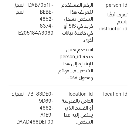
person_id
الرقم المستخدم
DAB7051F-
نعم/
لتعريف هذا
BEBE-
نعم
يُعرف أيضًا
الشخص بشكل
4852-
باسم
فريد في SIS أو
8374-
instructor_id
في قاعدة بيانات
E205184A3069
أخرى.
استخدم نفس
قيمة person_id
للإشارة إلى هذا
الشخص في قوائم
وفصول ‎.csv.
location_id
location_id
7BF83DE0-
نعم/لا
الخاص بالمدرسة
9D69-
أو القسم الذي
4662-
ينتمي إليه هذا
A1E9-
الشخص.
DAAD468DEF09