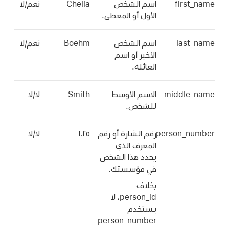
first_name
اسم الشخص
Chella
نعم/لا
الأول أو المعطى.
last_name
اسم الشخص
Boehm
نعم/لا
الأخير أو اسم
العائلة.
middle_name
الاسم الأوسط
Smith
لا/لا
للشخص.
person_number
رقم الشارة أو رقم
‎١٠٢٥
لا/لا
المعرف الذي
يحدد هذا الشخص
في مؤسستك.
بخلاف
person_id، لا
يستخدم
person_number