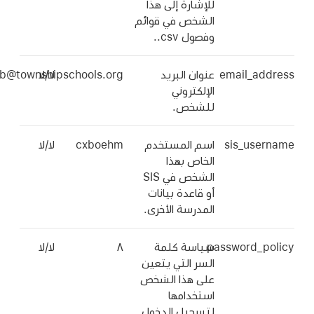
للإشارة إلى هذا
الشخص في قوائم
وفصول ‎.csv.
email_address
عنوان البريد
لا/لا
cb@townshipschools.org
الإلكتروني
للشخص.
sis_username
اسم المستخدم
cxboehm
لا/لا
الخاص بهذا
الشخص في SIS
أو قاعدة بيانات
المدرسة الأخرى.
password_policy
سياسة كلمة
٨
لا/لا
السر التي يتعين
على هذا الشخص
استخدامها
لتسجيل الدخول