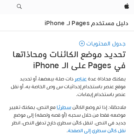
Apple‏
دليل مستخدم Pages لـ iPhone
جدول المحتويات
تحديد موضع الكائنات ومحاذاتها
في Pages على الـ iPhone
يمكنك محاذاة عدة
عناصر
ذات صلة ببعضها، أو تحديد
موقع عنصر باستخدام إحداثيات
س
و
ص
الخاصة به، أو نقل
عنصر باستخدام إيماءات.
ملاحظة:
إذا تم وضع الكائن
سطريًا
مع النص، يمكنك تغيير
موضعه فقط من خلال سحبه (أو قصه ولصقه) إلى موضع
جديد في النص. لنقل كائن سطري خارج تدفق النص، انظر
نقل كائن سطري إلى الصفحة
.