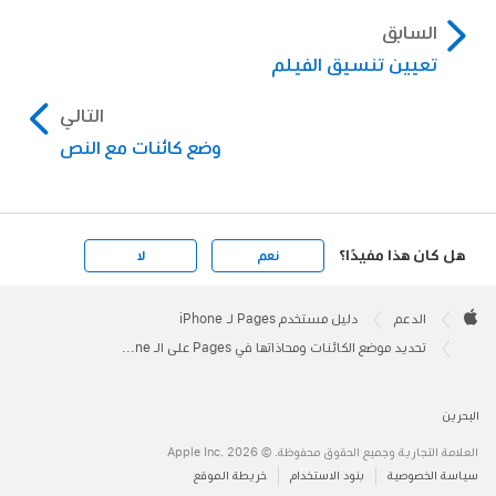
السابق
تعيين تنسيق الفيلم
التالي
وضع كائنات مع النص
هل كان هذا مفيدًا؟
نعم
لا
Apple
Footer

الدعم
دليل مستخدم Pages لـ iPhone
Apple
تحديد موضع الكائنات ومحاذاتها في Pages على الـ iPhone
البحرين
العلامة التجارية وجميع الحقوق محفوظة. © 2026 ‏.Apple Inc
سياسة الخصوصية
بنود الاستخدام
خريطة الموقع