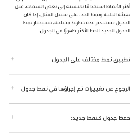
أكثر الأنماط استخدامًا بالنسبة إلى بعض السمات، مثل
تعبئة الخلية ونمط الحد. على سبيل المثال، إذا كان
الجدول يستخدم عدة خطوط مختلفة، فسيختار نمط
الجدول الجديد الخط الأكثر ظهورًا في الجدول.
تطبيق نمط مختلف على الجدول
انتقل إلى تطبيق Numbers
على Mac.
افتح جدول بيانات، ثم انقر على الجدول.
الرجوع عن تغييرات تم إجراؤها في نمط جدول
في الشريط الجانبي "التنسيق"
الشريط الجانبي
،
انقر على علامة التبويب "جدول".
قم بتحديد نمط مختلف من الخيارات أعلى الشريط
حفظ جدول كنمط جديد:
الجانبي.
انتقل إلى تطبيق Numbers
على Mac.
انقر على
على اليمين و
على اليسار إذا كان يتوفر